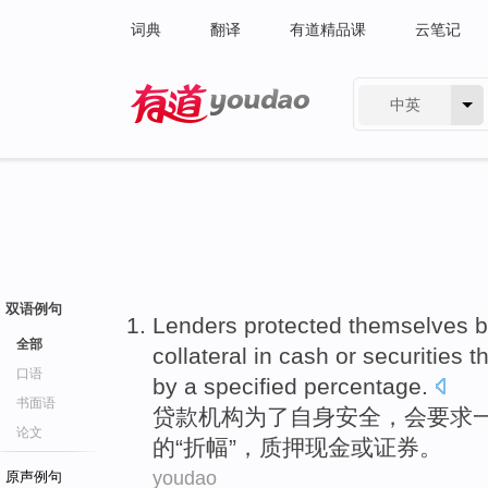
词典
翻译
有道精品课
云笔记
中英
有道 - 网易旗下搜索
双语例句
Lenders
protected
themselves 
全部
collateral
in
cash
or
securities
t
口语
by
a specified
percentage
.
书面语
贷款
机构为了
自身
安全，
会要求
论文
的“折幅”，
质押
现金
或
证券
。
youdao
原声例句