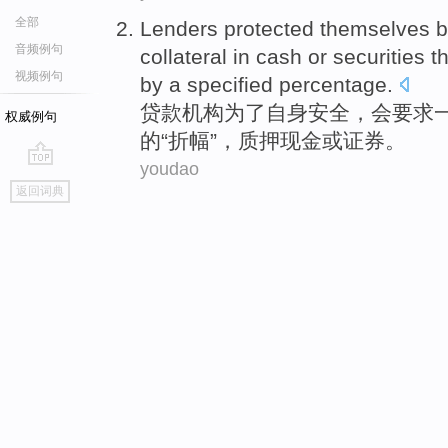
全部
Lenders
protected
themselves 
音频例句
collateral
in
cash
or
securities
t
视频例句
by
a specified
percentage
.
贷款
机构为了
自身
安全，
会要求
权威例句
的“折幅”，
质押
现金
或
证券
。
youdao
go
返回词典
top