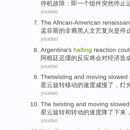
停机
故障
：即
一个
组件
突然
停止
youdao
The African-American
renaissa
孟菲斯
的
非
裔黑人
文艺复兴
是
停
youdao
Argentina's
halting
reaction
coul
阿根廷
迟缓
的
反应
将
会
对
经济造
youdao
Thetwisting
and
moving
slowed
星云
旋转
移动
的
速度减慢
了，灯
youdao
The twisting
and
moving
slowed
星云
旋转
和
转动
的
速度降
了下来
youdao