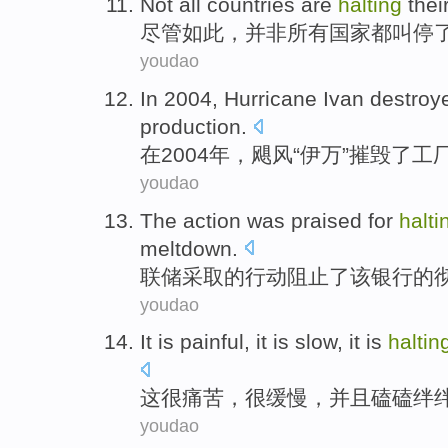
Not
all
countries
are
halting
thei
尽管如此
，
并非
所有
国家
都
叫停
youdao
In
2004, Hurricane Ivan
destroy
production.
在
2004年，飓风“伊万”
摧毁了
工
youdao
The
action
was
praised
for
halti
meltdown
.
联储
采取的
行动
阻止
了该银行的
youdao
It
is
painful
, it is
slow
, it
is
haltin
这
很痛苦
，
很
缓慢
，并且
磕磕绊
youdao