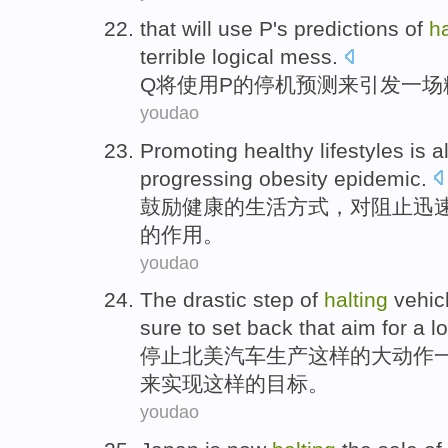
that
will
use
P
's
predictions
of
ha
terrible
logical
mess
.
Q
将
使用
P
的
停机预测
来
引发
一
场
youdao
Promoting
healthy
lifestyles
is
a
progressing obesity
epidemic
.
鼓励
健康
的
生活方式
，
对
阻止
迅
的作用。
youdao
The
drastic
step
of
halting
vehic
sure
to
set
back
that aim
for
a
l
停止
北美
汽车
生产
这样
的
大
动作
来实现这样
的
目标。
youdao