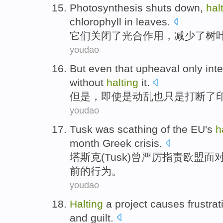
Photosynthesis
shuts down
,
hal
chlorophyll
in
leaves
.
它们
关闭
了
光合
作用，减少了
树
youdao
But
even
that
upheaval
only
int
without
halting
it
.
但是
，
即使
是
动乱也
只是
打断了
youdao
Tusk
was scathing
of
the EU's
h
month
Greek
crisis
.
塔斯克(
Tusk
)
曾
严厉指责
欧盟
面
前的行为。
youdao
Halting
a
project
causes frustrat
and
guilt
.