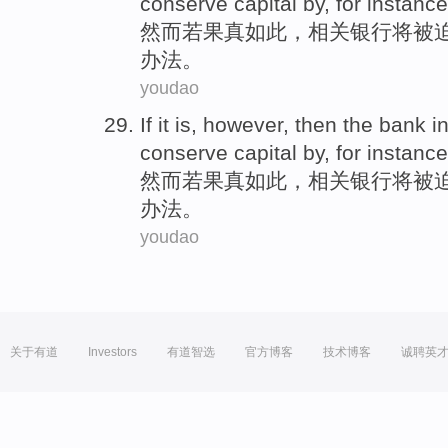
conserve
capital
by
, for
instance
然而
若
果真如此，
相关
银行
将
被
办法。
youdao
If
it is,
however
, then the
bank
i
conserve
capital
by
, for
instance
然而
若
果真如此，
相关
银行
将
被
办法。
youdao
关于有道
Investors
有道智选
官方博客
技术博客
诚聘英