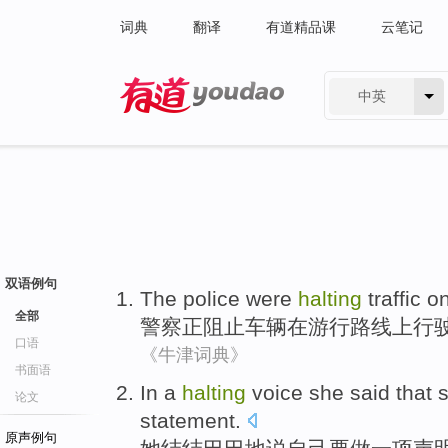
词典
翻译
有道精品课
云笔记
中英
有道 - 网易旗下搜索
双语例句
The police
were
halting
traffic
o
全部
警察
正
阻止
车辆
在
游行
路线上行
口语
《牛津词典》
书面语
In
a
halting
voice
she
said that
s
论文
statement
.
原声例句