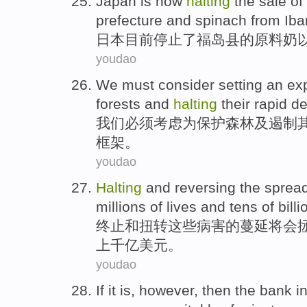
Japan
is now
halting
the
sale
of
prefecture
and
spinach
from Iba
日本
目前
停止
了
福岛县
的
原料
奶
youdao
We
must
consider
setting
an
exp
forests
and
halting
their
rapid
de
我们
必须
考虑
为
保护
森林
及
遏制
框架
。
youdao
Halting
and
reversing
the
sprea
millions
of
lives
and tens of
billi
终止
和
扭转
这些
病害
的
蔓延
将会
上千亿
美元
。
youdao
If
it is,
however
, then the
bank
i