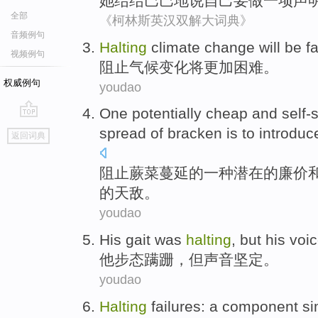
她
结结巴巴地
说
自己
要
做
一项
声
全部
《柯林斯英汉双解大词典》
音频例句
Halting
climate
change
will be
f
视频例句
阻止
气候
变化
将
更加
困难。
权威例句
youdao
One
potentially
cheap
and
self-
go
spread
of bracken
is
to introduc
返回词典
top
阻止蕨菜
蔓延
的
一种
潜在
的
廉价
的
天敌
。
youdao
His
gait
was
halting
,
but
his
voi
他
步态
蹒跚
，
但
声音
坚定
。
youdao
Halting
failures
:
a
component
si