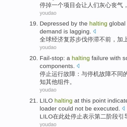
停掉
一个
项目
会让人们
灰心
丧气
youdao
Depressed by the
halting
global
demand
is lagging
.
全球
经济复苏
步伐
停滞
不前，加
youdao
Fail-stop
: a
halting
failure
with
s
components
.
停止运行
故障
：
与
停机
故障不同
知
其他
组件
。
youdao
LILO
halting
at
this point
indicat
loader
could not
be
executed
.
LILO
在
此处停止
表示
第二
阶段
引
youdao