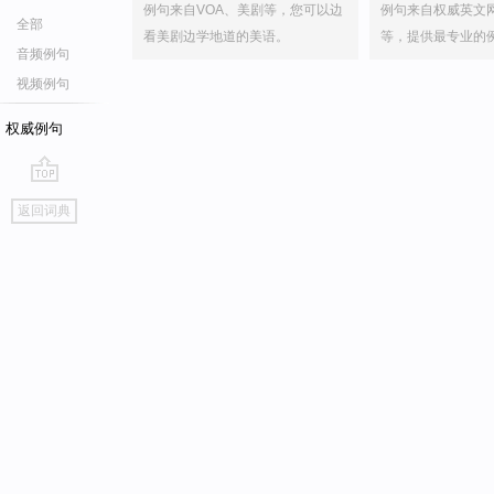
例句来自VOA、美剧等，您可以边
例句来自权威英文
全部
看美剧边学地道的美语。
等，提供最专业的
音频例句
视频例句
权威例句
go
返回词典
top