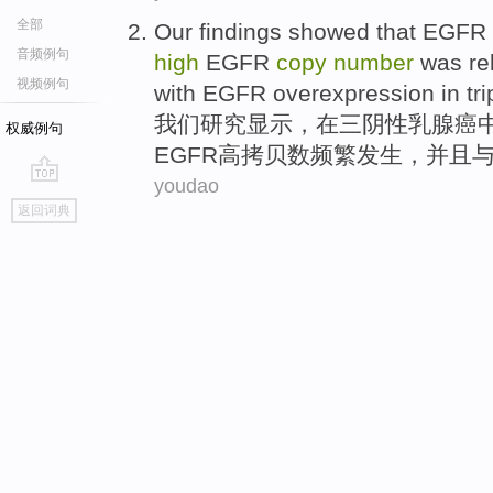
全部
Our
findings
showed
that
EGFR
音频例句
high
EGFR
copy
number
was rel
视频例句
with
EGFR overexpression
in
tri
我们
研究
显示
，
在
三阴性
乳腺癌
权威例句
EGFR
高
拷贝
数
频繁发生
，
并且
youdao
go
返回词典
top