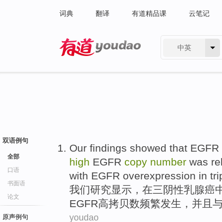
词典
翻译
有道精品课
云笔记
中英
有道 - 网易旗下搜索
双语例句
Our
findings
showed
that
EGFR
全部
high
EGFR
copy
number
was rel
口语
with
EGFR overexpression
in
tri
书面语
我们
研究
显示
，
在
三阴性
乳腺癌
论文
EGFR
高
拷贝
数
频繁发生
，
并且
youdao
原声例句