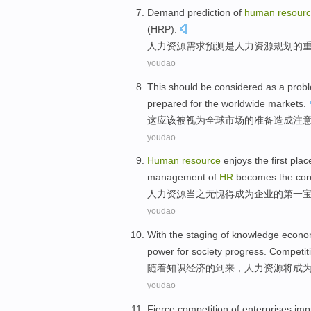
Demand
prediction
of
human
resour
(HRP).
人力
资源
需求
预测
是
人力资源
规划
的
youdao
This
should
be considered
as
a
prob
prepared for
the
worldwide
markets
.
这
应该
被
视为全球市场
的
准备
造成
注
youdao
Human
resource
enjoys
the first
plac
management
of
HR
becomes
the
cor
人力
资源
当之无愧得
成为
企业
的
第一
youdao
With
the
staging
of
knowledge
econo
power for
society
progress
.
Competit
随着
知识
经济
的
到来，
人力
资源
将
成
youdao
Fierce
competition
of
enterprises
imp