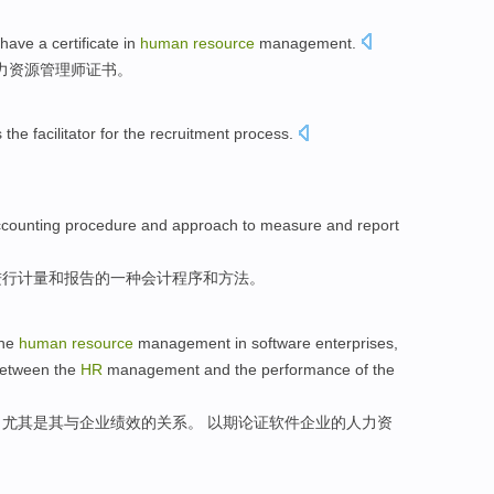
have
a certificate
in
human
resource
management
.
力
资源
管理
师
证书。
is
the
facilitator for the
recruitment
process
.
counting
procedure
and
approach
to
measure
and
report
进行
计量
和
报告
的
一种
会计
程序
和
方法
。
he
human
resource
management
in
software
enterprises
,
etween the
HR
management
and
the
performance
of
the
，
尤其是
其
与
企业
绩效
的
关系。 以期论证软件企业
的
人力
资
。