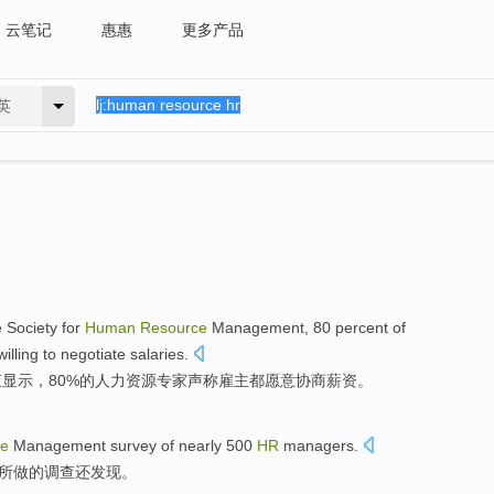
云笔记
惠惠
更多产品
英
e
Society
for
Human
Resource
Management
, 80 percent
of
willing to
negotiate
salaries
.
查
显示，80%的
人力
资源
专家
声称
雇主
都
愿意
协商
薪资。
ce
Management
survey
of
nearly
500
HR
managers
.
所
做
的
调查
还发现。