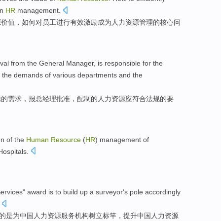
in
HR
management
.
源
价值
，
如何
对
员工
进行有效
激励成为
人力
资源管理
的
核心
问
val
from
the General Manager
, is responsible for the
the
demands
of
various departments
and the
源
的
需求
，报
总经理
批准
，配制的
人力
资源应
符合
法规的
要
on
of the
Human
Resource
(
HR
)
management
of
Hospitals
.
。
ervices
"
award
is
to build
up a
surveyor
's pole accordingly
的
是
为
中国
人力
资源
服务
机构树立
标竿
，
提升
中国人力资源