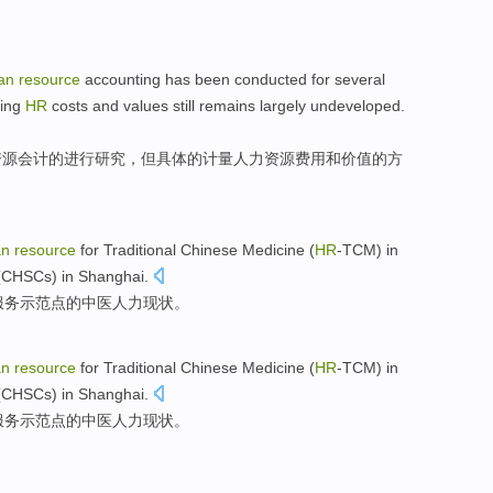
an
resource
accounting
has been
conducted
for
several
ing
HR
costs
and
values
still remains
largely undeveloped
.
资源
会计
的
进行
研究，但
具体
的
计量
人力
资源
费用
和
价值
的
方
an
resource
for
Traditional
Chinese Medicine (
HR
-TCM) in
(
CHSCs
) in
Shanghai
.
服务
示范点
的
中医
人力
现状
。
an
resource
for
Traditional
Chinese Medicine (
HR
-TCM) in
(
CHSCs
) in
Shanghai
.
服务
示范点
的
中医
人力
现状
。