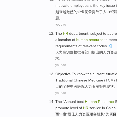
motivate
employees
is
the
key
issue
越来越激烈
的
企业
竞争
提升
了
人力
资
题
。
youdao
The
HR
department
, subject to
appro
allocation
of
human
resource
to meet
requirements
of
relevant codes.
人力
资源部根据
各
部门提出
的
人力
资
求
。
youdao
Objective To
know
the
current situati
Traditional Chinese Medicine (
TCM
)
目的
了解
中医
医院
人力
资源
管理
现状
youdao
The
"
Annual
best
Human
Resource
S
promote
level
of
HR
service
in
China
.
而
年度
“
最佳
人力
资源
服务
机构”
奖项目