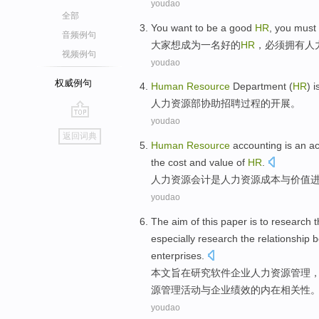
youdao
全部
You
want to
be
a
good
HR
,
you must
音频例句
大家
想
成为
一名
好的
HR
，
必须
拥有
人
视频例句
youdao
权威例句
Human
Resource
Department (
HR
) 
人力
资源部协助
招聘
过程
的
开展。
youdao
go
返回词典
top
Human
Resource
accounting
is
an
ac
the
cost
and
value
of
HR
.
人力
资源
会计
是
人力
资源
成本
与
价值
youdao
The
aim
of this
paper
is to
research
t
especially
research the
relationship
b
enterprises.
本文
旨在
研究
软件
企业
人力
资源
管理
源管理活动与企业绩效的
内在相关性
youdao