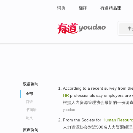
词典
翻译
有道精品课
中
有道 - 网易旗下搜索
双语例句
According to
a
recent
survey
from th
全部
HR
professionals
say
employers
are
口语
根据
人力
资源
管理
协会
最新
的
一
份调
书面语
youdao
论文
From the
Society
for
Human
Resour
人力
资源
协会
对
近
500名
人力
资源
经理
原声例句