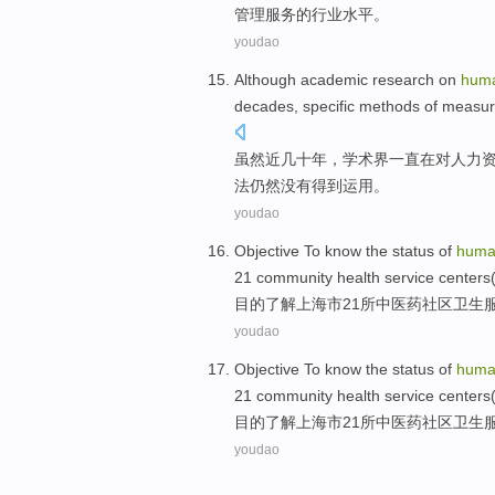
管理服务
的
行业
水平
。
youdao
Although
academic research
on
hum
decades
,
specific
methods
of
measur
虽然
近
几十
年，
学术界
一直
在对
人力
法
仍然
没有得到
运用
。
youdao
Objective To
know
the
status
of
hum
21
community
health
service
centers
目的
了解
上海市
21
所中医药
社区
卫生
youdao
Objective To
know
the
status
of
hum
21
community
health
service
centers
目的
了解
上海市
21
所中医药
社区
卫生
youdao