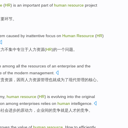
ce
(
HR
)
is
an important
part
of
human
resource
project
重要
环节
。
lem
caused by
inattentive
focus
on
Human
Resource
(
HR
)
意力不
集中
专注于
人力
资源
(
HR
)的
一个
问题
。
e
among all
the
resources
of
an
enterprise
and the
e
of the
modern
management.
宝贵
资源
，因而
人力
资源
管理
也就成为了
现代
管理
的
核心
。
my
,
human
resource
(
HR
) is
evolving into
the
original
ion
among
enterprises
relies
on
human
intelligence.
为
社会
进步
的
原动力
，
企业
间
的
竞争
就是人才
的竞争。
roves
the
value
of
human
resource
.
How to
efficiently