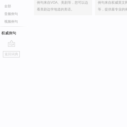
例句来自VOA、美剧等，您可以边
例句来自权威英文
全部
看美剧边学地道的美语。
等，提供最专业的
音频例句
视频例句
权威例句
go
返回词典
top