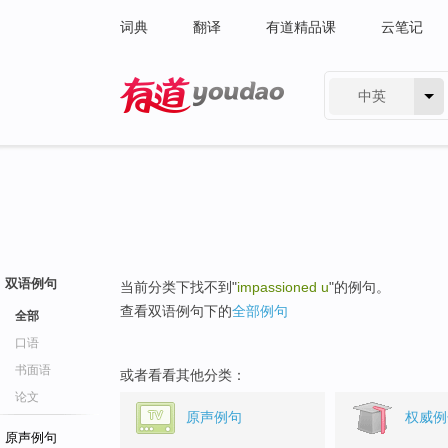
词典
翻译
有道精品课
云笔记
中英
有道 - 网易旗下搜索
双语例句
当前分类下找不到"
impassioned u
"的例句。
查看双语例句下的
全部例句
全部
口语
书面语
或者看看其他分类：
论文
原声例句
权威例
原声例句