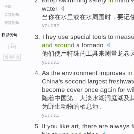
K
eep swimming safety
in
mind w
全部
water.
音频例句
当
你在水里或在水周围时，要记
视频例句
youdao
权威例句
T
hey use special tools to mea
and
around
a tornado.
他
们使用特殊的工具来测量龙卷
go
返回词典
top
youdao
A
s the environment improves
i
China's second largest freshwat
become cover once again for wild
随
着中国第二大淡水湖洞庭湖及
为野生动物的栖息地。
youdao
If
you
like
art
,
there are
always