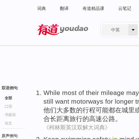
词典
翻译
有道精品课
云笔记
中英
有道 - 网易旗下搜索
双语例句
While
most
of
their
mileage
may
全部
still
want
motorways
for longer
t
口语
他们
大多数
的
行程
可能
都
在
城里
书面语
合长距离旅行的高速
公路
。
论文
《柯林斯英汉双解大词典》
原声例句