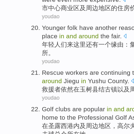
市中心
商业区
及
周边
地区
的
住房
youdao
Younger
folk
have another
reas
place
in
and
around
the fair.
年轻
人们
来
这里
还有
一个
缘由
：
所。
youdao
Rescue workers
are continuing
around
Jiegu
in
Yushu
County.
救援
者
依然
在玉树县结古镇
以及
youdao
Golf
clubs
are popular
in
and
ar
home to the
Professional
Golf
As
在
圣
露
西
港内
及
周边
地区，
高尔