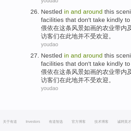
youdao
Nestled
in
and
around
this
scen
facilities
that
don't
take
kindly to
偎依
在
这
条
风景
如画的
农业
带
内
访客们
在此地
并不
受
欢迎
。
youdao
Nestled
in
and
around
this
scen
facilities
that
don't
take
kindly to
偎依
在
这
条
风景
如画的
农业
带
内
访客们
在此地
并不
受
欢迎
。
youdao
关于有道
Investors
有道智选
官方博客
技术博客
诚聘英