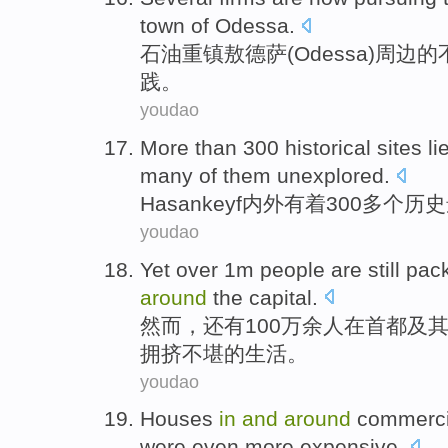
town of
Odessa
.
石油
重镇
敖德萨
(Odessa)
周边
的
践。
youdao
More than 300
historical
sites
li
many of
them unexplored
.
Hasankeyf
内外有着300多个
历史
youdao
Yet
over 1m
people
are still
pac
around
the
capital
.
然而
，
还有
100万
余
人
在
首都
及
拥挤
不堪的生活。
youdao
Houses
in
and
around
commercia
were even
more
expensive
.