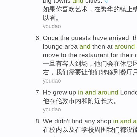
big towns
and
cities
.
如果
你
喜欢
艺术
，
在
繁华
的镇上
以看
。
youdao
Once
the guests
have arrived
,
t
lounge area
and
then
at
around
move
to
the restaurant
for their
一旦有
客人
到场
，
他们
会
在
休息
右，
我们
需要
让
他们
转移
到
餐厅
youdao
He
grew up
in
and
around
Lond
他
在
伦敦
市内
和
附近
长大
。
youdao
We
didn't
find
any shop
in
and
a
在
校内
以及
在学校
周围
我们
都
没