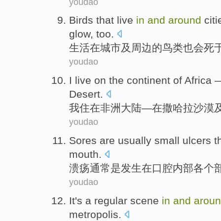
youdao
Birds
that
live
in
and
around
citi
glow
,
too
.
生活
在
城市
及
周边
的
鸟类
也
会
死
youdao
I
live
on
the continent
of Africa
Desert
.
我
住
在
非洲
大陆—
在
撒哈拉
沙漠
youdao
Sores
are
usually
small
ulcers t
mouth
.
溃疡
通常
是
发生
在
口腔内部各个
youdao
It
's
a
regular
scene
in
and
arou
metropolis
.