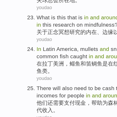
夫球总会所在地。
youdao
What
is this that is
in
and
aroun
in
this
research on
mindfulness
关于正
念
冥想
研究
的内在、
边缘
youdao
In
Latin
America,
mullets
and
sn
common
fish
caught
in
and
aro
在
拉丁
美洲，
鲻鱼
和
笛鲷鱼
是
在
鱼类
。
youdao
There
will also
need to
be cash
incomes
for
people
in
and
arou
他们
还
需要
支付
现金，
帮助
为
森
代
收入
。