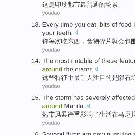
这
是
印度
都市
最
普通
的
场景
。
youdao
Every time
you
eat
,
bits
of
food
your
teeth
.
你
每次
吃东西
，
食物
碎片
就会
包
youdao
The most
notable
of
these
featu
around
the
crater
.
这些
特征
中
最
引人注目
的
是
陨石
youdao
The storm
has
severely
affected
around
Manila
.
热带
风暴
严重
影响了
生活
在
马尼
youdao
Several
firms
are now pursuing