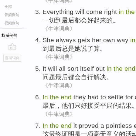
《牛津词典》
全部
Everything
will come
right
in
th
音频例句
一切
到
最后
都会
好起来
的。
视频例句
《牛津词典》
权威例句
She
always
gets
her
own way
i
到
最后
总是
她
说了算
。
go
《牛津词典》
返回词典
top
It
will all
sort itself
out
in
the
end
问题
最后
都会
自行
解决
。
《牛津词典》
In
the
end
they
had to
settle for
最后
，
他们
只好
接受
平局
的结果
《牛津词典》
In
the
end
it proved
a
pointless
这
最终
证明
是
一项
毫无意义
的
活