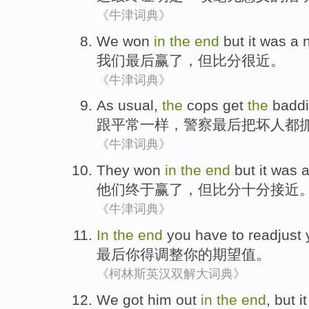
《牛津词典》
We
won
in
the
end
but
it
was a
我们
最后
赢
了，
但
比分
很
近。
《牛津词典》
As usual
,
the
cops
get
the
badd
跟
平常一样，
警察
最后
把
坏人都
《牛津词典》
They
won
in
the
end
but
it was a
他们
终于赢
了，
但
比分十分接近
《牛津词典》
In
the
end
you
have to
readjust
最后
你
得
调整
你
的
期望值
。
《柯林斯英汉双解大词典》
We
got
him
out
in
the
end
,
but
it