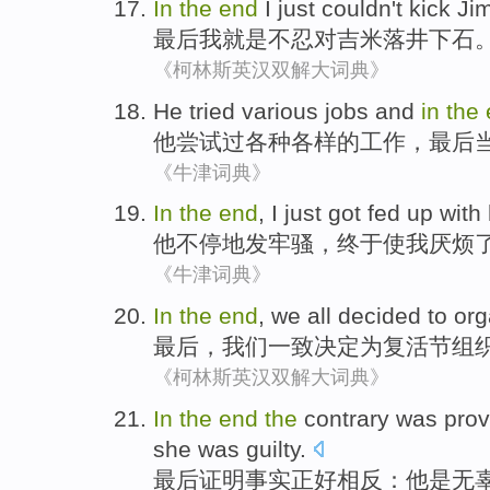
In
the
end
I
just
couldn't kick
Ji
最后
我
就是
不忍对吉米落井下石
《柯林斯英汉双解大词典》
He
tried
various
jobs
and
in
the
他
尝试过
各种各样
的
工作
，
最后
《牛津词典》
In
the
end
,
I
just got fed up with
他
不停
地
发牢骚
，终于使
我
厌烦
《牛津词典》
In
the
end
,
we
all decided
to
org
最后
，
我们
一致
决定
为
复活节
组
《柯林斯英汉双解大词典》
In
the
end
the
contrary
was
pro
she
was guilty
.
最后
证明
事实
正好
相反
：
他
是
无