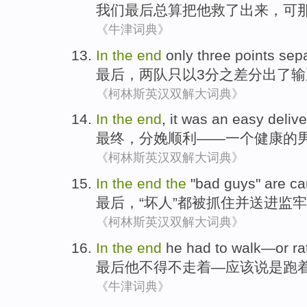
我们
最后
总算把
他
救了
出来
，
可
《牛津词典》
In
the
end
only
three
points sep
最后
，
两
队
只
以
3
分之
差分出了输
《柯林斯英汉双解大词典》
In
the
end
, it was
an
easy delive
最终
，
分娩
顺利——
一
个
健康
的
《柯林斯英汉双解大词典》
In
the
end
the
"
bad guys
"
are ca
最后
，“
坏人
”都
被
抓住
并
送
进监牢
《柯林斯英汉双解大词典》
In
the
end
he
had to
walk
—
or ra
最后
他
不得不
走着
—应该
说是
跑
《牛津词典》