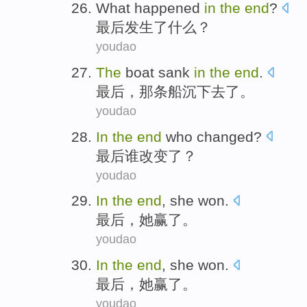
What
happened
in
the
end
?
最后
发生
了
什么
？
youdao
The
boat
sank
in
the
end
.
最后
，
那条
船
沉下去
了。
youdao
In
the
end
who
changed
?
最后
谁
改变了
？
youdao
In
the
end
,
she
won
.
最后
，
她
赢了
。
youdao
In
the
end
,
she
won
.
最后
，
她
赢了
。
youdao