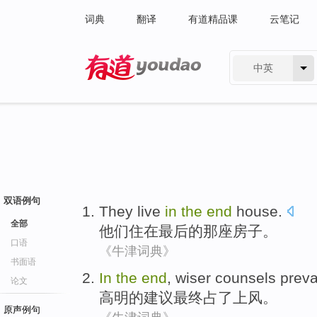
词典
翻译
有道精品课
云笔记
中英
有道 - 网易旗下搜索
双语例句
They
live
in
the
end
house
.
全部
他们
住
在
最后
的
那座房子
。
口语
《牛津词典》
书面语
In
the
end
,
wiser counsels preva
论文
高明
的
建议最终占了上风。
原声例句