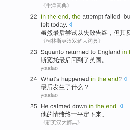
《牛津词典》
In
the
end
,
the
attempt
failed
,
bu
felt today.
虽然
最后
尝试
以失败告终
，
但
其
《柯林斯英汉双解大词典》
S
quanto returned to England
in
斯
宽托最后回到了英国。
youdao
What's
happened
in
the
end
?
最后
发生
了
什么
？
youdao
He
calmed
down
in
the
end
.
他
的
情绪终于平定
下来。
《新英汉大辞典》