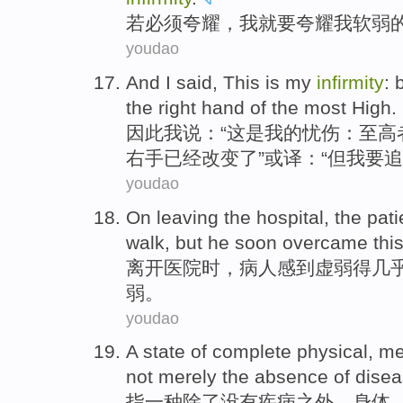
若
必须
夸耀
，
我
就要夸耀
我
软弱
youdao
And
I
said
,
This
is
my
infirmity
:
the
right hand
of
the
most High.
因此
我
说
：“
这
是
我
的
忧伤：至
高
右手已经改变了”或译：“
但
我
要
追
youdao
On leaving
the
hospital
,
the pati
walk
,
but
he
soon
overcame
thi
离开
医院时
，
病人
感到
虚弱
得
几
弱。
youdao
A
state
of
complete
physical
,
me
not merely the
absence
of
dise
指
一种
除了
没有
疾病
之外
，
身体