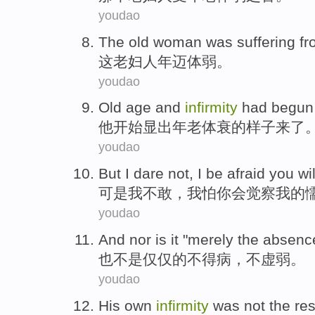
youdao
The
old woman
was suffering f
这
老妇
人
年迈体弱
。
youdao
Old
age
and
infirmity
had
begun
他
开始显出
年老
体
衰的样子来了
youdao
But
I
dare not
, I
be afraid
you
wil
可是
我
不敢
，我
怕
你
会
觉察
我
的
youdao
And nor
is it "
merely
the
absenc
也
不是
仅仅
的
不得病
，不虚弱。
youdao
His
own
infirmity
was
not
the res