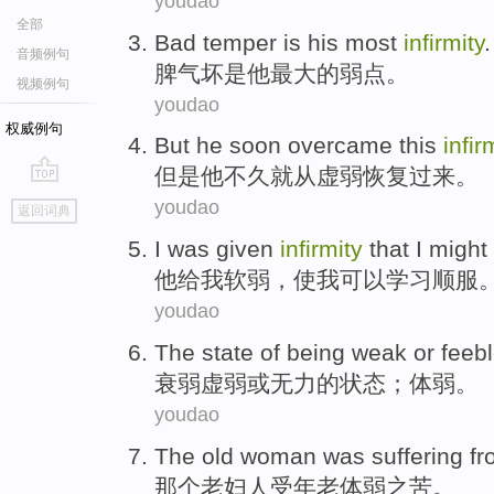
youdao
全部
Bad temper
is
his
most
infirmity
.
音频例句
脾气
坏
是
他
最大
的
弱点
。
视频例句
youdao
权威例句
But
he
soon
overcame this
infir
但是
他
不久就
从
虚弱
恢复过来。
go
youdao
返回词典
top
I
was
given
infirmity
that I
might
他
给
我
软弱
，使我
可以
学习顺服
youdao
The
state
of
being weak
or
feeb
衰弱
虚弱
或
无力
的
状态
；体弱。
youdao
The
old woman
was
suffering
fr
那个
老妇
人
受
年老体弱
之苦。