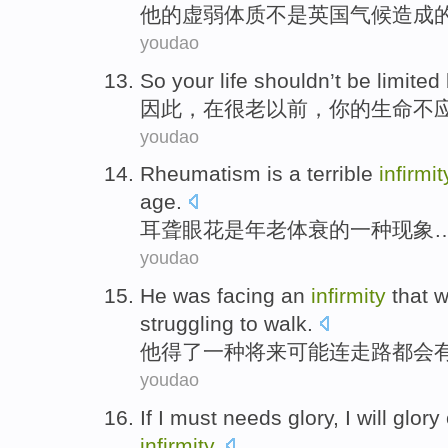
他
的
虚弱
体质
不是
英国
气候
造成
youdao
So
your
life
shouldn’t be
limited
因此
，在很老以前，
你
的
生命
不
youdao
Rheumatism
is
a
terrible
infirmit
age.
耳聋
眼花
是
年老
体
衰
的
一
种现象
youdao
He
was facing
an
infirmity
that
w
struggling
to
walk
.
他
得了
一种
将来
可能
连
走路
都会
youdao
If I
must needs
glory
,
I
will glory
infirmity
.