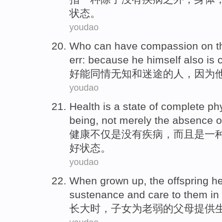
状态
。
youdao
Who
can
have compassion on 
err
:
because
he
himself
also
is 
好
能
同情
无知
和
迷途
的
人
，
因为
youdao
Health
is
a
state
of complete
ph
being,
not merely
the
absence
o
健康
不仅
是
没有
疾病
，而且是
一
好
状态
。
youdao
When
grown up
,
the
offspring
he
sustenance
and
care
to them in
长大
时
，
子女
为
老弱
的
父母
提供