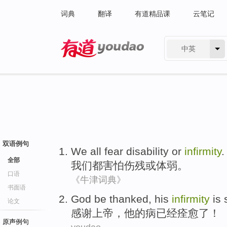
词典
翻译
有道精品课
云笔记
中英
有道 - 网易旗下搜索
双语例句
We
all
fear
disability
or
infirmity
.
全部
我们
都
害怕
伤残
或
体弱
。
口语
《牛津词典》
书面语
God
be thanked
,
his
infirmity
is 
论文
感谢
上帝
，
他
的
病已经
痊愈了！
原声例句