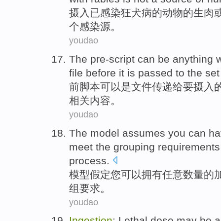
摄入
已
感染
狂犬病
的
动物
的
生肉
个
感染
源
。
youdao
The pre-script
can be
anything
file
before
it is
passed
to
the
set
前
脚本
可以
是
文件
传递
给
要
摄入
相关内容。
youdao
The
model
assumes
you
can
ha
meet
the
grouping
requirements
process
.
模型
假定
您
可以
拥有
任意
数量
的
组
要求
。
youdao
Ingestion
:
Lethal
dose
may be
a