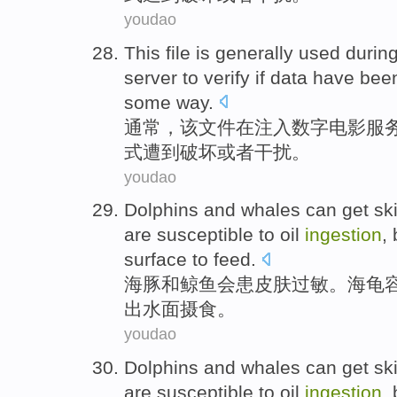
youdao
This
file
is generally
used durin
server
to
verify if
data
have been
some
way
.
通常
，
该
文件
在
注入
数字
电影
服
式
遭到
破坏
或者
干扰
。
youdao
Dolphins
and
whales
can
get
ski
are
susceptible to
oil
ingestion
,
surface
to feed.
海豚
和
鲸鱼
会
患
皮肤
过敏。
海龟
出水面摄食。
youdao
Dolphins
and
whales
can
get
ski
are
susceptible to
oil
ingestion
,