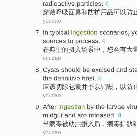
radioactive
particles
.
穿戴
呼吸面具
和
防护用品可以
防
youdao
In
typical
ingestion
scenarios
,
y
sources
to
process
.
在
典型
的
摄入
场景中
，
您
会
有
大
youdao
Cysts
should be
excised
and
ste
the definitive
host
.
应该
切除包囊
并
予以销毁，
以
防
youdao
After
ingestion
by
the
larvae
vir
midgut
and
are
released
.
当
病毒
被
幼虫
摄入
后，病毒扩散
youdao