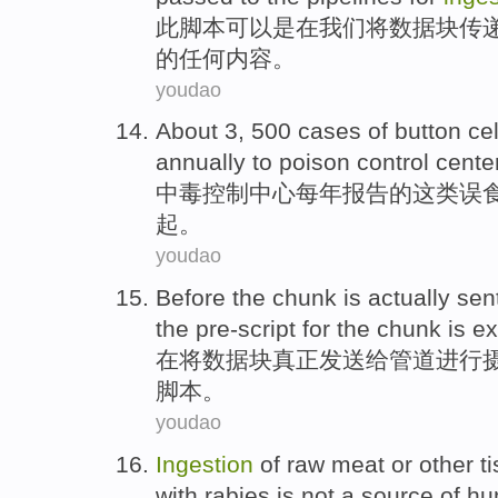
此
脚本
可以
是在
我们
将
数据块
传
的
任何内容
。
youdao
About
3, 500
cases
of
button
cel
annually
to
poison
control
cente
中毒
控制
中心
每年
报告
的
这类误食
起。
youdao
Before
the
chunk
is
actually
sen
the pre-script
for the
chunk
is
ex
在
将
数据
块
真正
发送
给
管道
进行
脚本。
youdao
Ingestion
of
raw meat
or
other
t
with
rabies
is not
a
source
of
hu