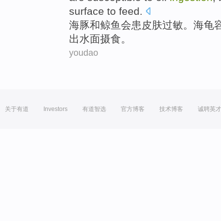
surface
to feed.
海豚
和
鲸鱼
会
患
皮肤
过敏。
海龟
出水面摄食。
youdao
关于有道
Investors
有道智选
官方博客
技术博客
诚聘英