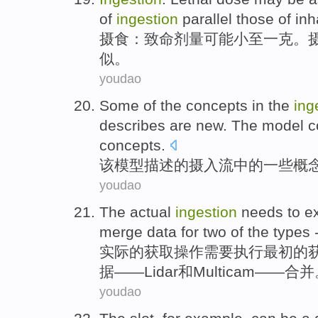
of
ingestion
parallel those of
inh
摄食
：
致命
剂量
可能
小
至
一
克
。
似。
youdao
Some
of
the
concepts
in
the
ing
describes
are
new
. The model co
concepts.
该
模型
描述
的
摄入流
中的
一些
概
youdao
The
actual
ingestion
needs to
e
merge
data
for
two
of
the
types
实际
的
获取操作
需要
执行
最初
的
据
——
Lidar
和
Multicam——
合并
youdao