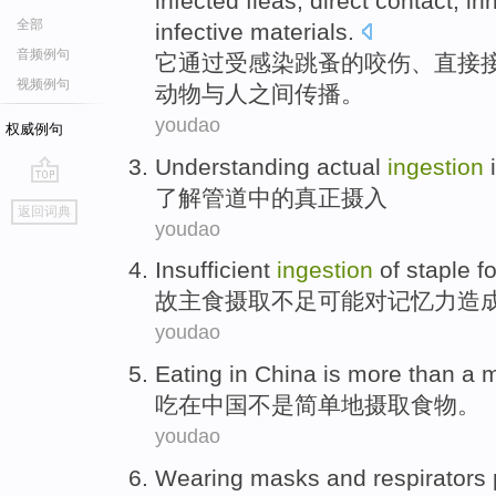
infected
fleas
,
direct
contact
,
in
全部
infective
materials
.
音频例句
它
通过受
感染
跳蚤
的
咬伤
、
直接
视频例句
动物
与
人
之间
传播
。
youdao
权威例句
Understanding
actual
ingestion
了解
管道
中的
真正
摄入
go
返回词典
top
youdao
Insufficient
ingestion
of
staple f
故
主食
摄取
不足
可能
对
记忆力
造
youdao
Eating
in
China
is more
than
a m
吃
在
中国
不是
简单
地摄取食物
。
youdao
Wearing
masks
and
respirators