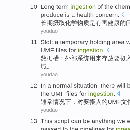
Long term
ingestion
of the
chem
produce
is
a health
concern
.
长期
摄取
化学物质
是
有害
健康
的
youdao
Slot
:
a
temporary
holding
area
w
UMF files for
ingestion
.
数据槽
：
外部
系统
用来存放要摄
域
。
youdao
In a
normal
situation
,
there
will 
the
UMF
files for
ingestion
.
通常
情况下
，
对要
摄入
的
UMF文
youdao
This
script
can be
anything
we
passed
to the
pipelines
for
inges