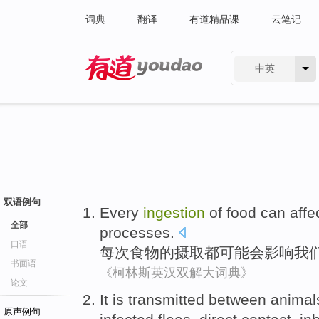
词典
翻译
有道精品课
云笔记
中英
有道 - 网易旗下搜索
双语例句
Every
ingestion
of
food
can
affe
全部
processes
.
口语
每次
食物
的
摄取
都
可能
会影响
我
书面语
《柯林斯英汉双解大词典》
论文
It
is
transmitted
between
animal
原声例句