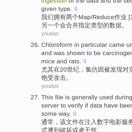
ingestion
of
the
data
and
the se
given
type
.
我们
拥有
两个
Map
/
Reduce
作业
[
另
一个
会合并
指定
类型的数据。
youdao
Chloroform
in particular
came u
and
was
shown
to
be
carcinoge
mice
and
rats.
尤其
在
20
世纪
，
氯仿
因
被
发现
对
饱受
攻击
。
youdao
This
file
is generally
used durin
server
to
verify if
data
have been
some
way
.
通常
，
该
文件
在
注入
数字
电影
服
式
遭到
破坏
或者
干扰
。