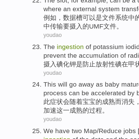
The slot
,
for example
,
can be
a
where
an external
system
trans
例如
，
数据
槽
可以
是
文件
系统
中
中
传输
要摄入的UMF文件。
youdao
The
ingestion
of
potassium
iodi
prevent
the
accumulation
of
rad
摄入
碘化钾
是
防止
放射性
碘
在
甲
youdao
This
will
go away
as
baby
matur
process
can be
accelerated
by
b
此
症状会
随着
宝宝
的
成熟
而
消失
加速
这
一
成熟
的
过程
。
youdao
We
have
two
Map
/
Reduce
jobs