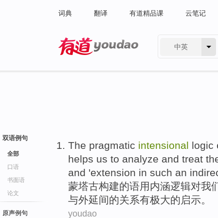
词典
翻译
有道精品课
云笔记
中英
有道 - 网易旗下搜索
双语例句
The
pragmatic
intensional
logic
全部
helps
us
to
analyze
and
treat
th
口语
and
'extension
in
such
an indire
书面语
蒙
塔古
构建
的
语用
内涵
逻辑
对
我
论文
与
外延
间
的关系有极大的启示。
youdao
原声例句