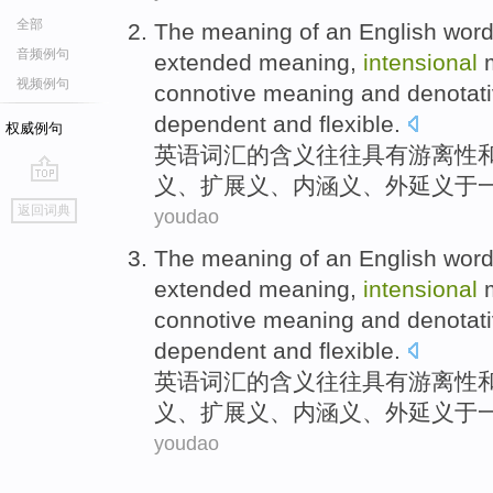
全部
The
meaning
of
an English
wor
音频例句
extended
meaning,
intensional
m
视频例句
connotive meaning
and
denotat
dependent
and
flexible
.
权威例句
英语
词汇
的
含义
往往
具有游离性
义、
扩展
义
、内
涵义
、
外延
义于
go
返回词典
youdao
top
The
meaning
of
an English
wor
extended
meaning,
intensional
m
connotive meaning
and
denotat
dependent
and
flexible
.
英语
词汇
的
含义
往往
具有游离性
义、
扩展
义
、内
涵义
、
外延
义于
youdao