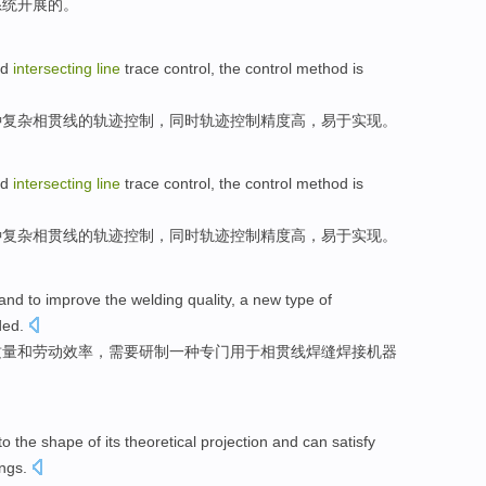
系统
开展
的
。
ed
intersecting
line
trace
control
, the
control
method is
种
复杂
相
贯
线
的
轨迹
控制，同时轨迹控制精度
高
，易于实现。
ed
intersecting
line
trace
control
, the
control
method is
种
复杂
相贯
线
的
轨迹
控制，同时轨迹控制
精度
高
，易于实现。
and to
improve
the
welding
quality
,
a
new type
of
ded
.
质量
和劳动效率，需要研制
一
种专门用于
相
贯
线
焊缝焊接机器
to the
shape
of
its
theoretical
projection
and
can
satisfy
ngs
.