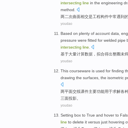
intersecting
line
in the engineering dr
method
.
两
二次曲面
相交
是
工程
构件
中常遇到
youdao
Based on
plenty of
account
data
,
eng
pressure
were fitted
for
welded
pipe b
intersecting
line
.
基于
大量
计算
数据
，
拟
合得出整圈未
youdao
This
courseware
is
used for
finding t
drawing
the
surfaces
,
the isometric
p
两
平面
交
线
课件
主要功能
用于
求解各
三面投影。
youdao
Setting
box
to
True
and
hover
to
Fals
line
to
delete
it
versus
just
hovering
o