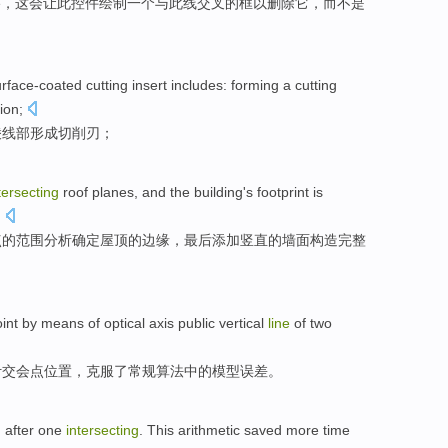
e
，
这会让
此
控件
绘制
一个
与此
线
交叉
的
框
以
删除
它
，而
不是
urface-coated
cutting
insert includes:
forming
a cutting
ion
;
棱线
部
形成
切削
刃
；
tersecting
roof
planes
, and
the
building
's
footprint is
.
点
的
范围
分析
确定
屋顶
的
边缘，最后添加
竖直的
墙面构造完整
int by means
of
optical
axis
public
vertical
line
of
two
计
交会点
位置，克服了常规算法中的模型误差。
d
after one
intersecting
. This arithmetic saved
more time