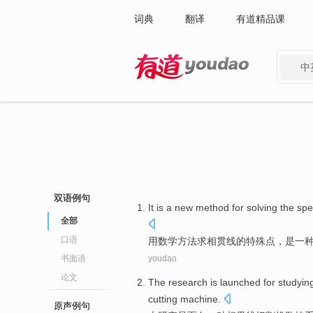
词典
翻译
有道精品课
中
有道 - 网易旗下搜索
双语例句
It
is
a
new
method
for
solving
the
spe
全部
口语
用
数学
方法
求相贯
线
的
特殊
点
，
是
一
书面语
youdao
论文
The
research
is
launched
for studyin
cutting machine
.
原声例句