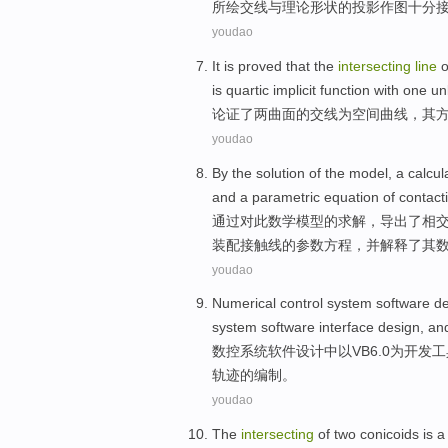
所
绘
交
线
与
理论
形状
的
投影
作图十分
youdao
It is proved that
the
intersecting
line
o
is
quartic
implicit
function
with
one
un
论证
了
两
曲面
的
交
线
为
空间
曲线
，
其
youdao
By
the
solution
of
the
model
, a
calcul
and a
parametric
equation
of
contact
通过
对此数学
模型
的
求解
，导出了
相
装配
接触
线
的
参数
方程
，并解释了其
youdao
Numerical
control
system
software
de
system
software
interface design,
an
数控
系统
软件
设计
中
以
VB6.0为
开发
工
轨迹的编制。
youdao
The
intersecting
of
two
conicoids
is