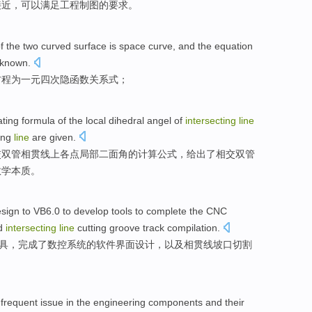
接近
，
可以
满足
工程
制图的
要求
。
f
the
two
curved surface
is
space
curve
, and
the
equation
known.
方程
为
一
元
四
次
隐
函数
关系式；
ating formula
of
the local
dihedral angel
of
intersecting
line
ing
line
are given
.
交双管相贯
线上
各点
局部
二面角
的
计算
公式，给出了相交双管
数学本质。
sign
to VB6.0
to
develop
tools
to
complete
the
CNC
d
intersecting
line
cutting
groove
track
compilation
.
具
，
完成
了
数控
系统的软件
界面
设计，
以及
相贯
线
坡口
切割
a
frequent
issue
in
the
engineering
components
and
their