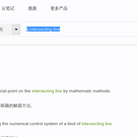
云笔记
惠惠
更多产品
英
cial
point
on the
intersecting
line
by
mathematic
methods
.
种
新颖
的
解题
方法
。
g the
numerical control
system
of
a
kind
of
intersecting
line