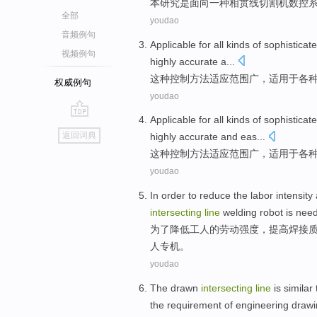
本
研究
是
面向
一
种
相
贯线切割机
数控
全部
youdao
音频例句
Applicable
for
all kinds of
sophisticat
视频例句
highly
accurate
a...
这种
控制
方法
适应范围广，
适用
于
各
权威例句
youdao
Applicable
for
all kinds of
sophisticat
go
返回词典
highly
accurate
and
eas
...
top
这种
控制
方法
适应范围广，
适用
于
各
youdao
In order to
reduce
the labor
intensity
intersecting
line
welding
robot
is
nee
为了
降低
工人
的劳动
强度
，
提高
焊接
人专机。
youdao
The drawn
intersecting
line
is
similar
the
requirement
of
engineering
drawi