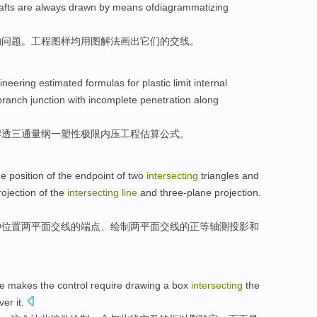
afts
are always drawn
by
means ofdiagrammatizing
的
问题
。工程图样
均
用
图解
法画出
它们
的
交
线
。
ineering
estimated
formulas
for
plastic
limit
internal
ranch junction with incomplete
penetration
along
焊
透
三通
量纲
一
塑性
极限
内
压
工程
估算
公式
。
he
position
of
the
endpoint
of
two
intersecting
triangles and
rojection
of the
intersecting
line
and
three-plane projection.
种
位置
两平面交线
的
端点
、
绘制
两平面交线的正等轴
测
投影
和
e
makes
the
control require
drawing
a
box
intersecting
the
ver
it
.