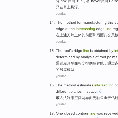
将 box 设
为
True
，
将 hover
设为 Fals
只
在
其
上悬浮
。
youdao
The method
for
manufacturing
this s
edge
at
the
intersecting
edge
line
reg
在
上述
刀片主体的前面和
后面的
交叉
youdao
The
roof
's ridge
line
is
obtained
by
in
determined
by
analysis
of
roof
points
通过
屋顶
平面
相交
得到
屋脊
线
，
通过
的
房屋
模型。
youdao
The
method
estimates
intersecting
po
different
planes
in
space
.
该
方法
利用
空间
两
异
面
光
轴
公
垂线
估
youdao
One
closed
contour
line
was
receive