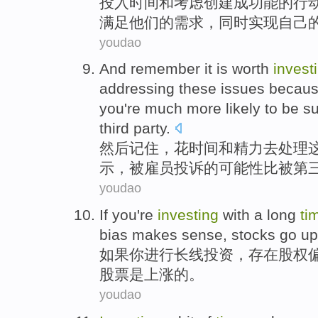
投入
时间
和
考虑
创建
成功
能
的
行
满足
他们
的
需求
，
同时
实现
自己
youdao
And
remember
it
is
worth
invest
addressing
these
issues
becau
you're
much more likely
to
be s
third
party
.
然后
记住
，花
时间
和
精力
去处理
示
，
被
雇员
投诉的
可能性
比
被第
youdao
If
you
're
investing
with a long
ti
bias makes
sense
,
stocks
go u
如果
你
进行长线投资
，
存在
股权
股票
是上涨的。
youdao