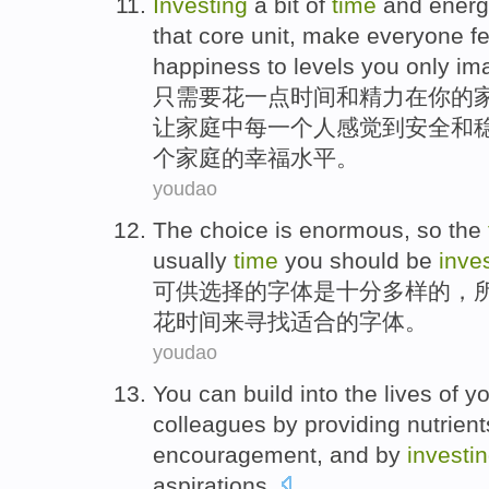
Investing
a
bit of
time
and
energ
that core unit
,
make
everyone
f
happiness
to
levels
you only
im
只需要花
一点
时间
和
精力
在
你
的
让家庭中
每
一个
人
感觉到
安全和
个家庭的
幸福
水平
。
youdao
The
choice
is
enormous
,
so
the
usually
time
you should be
inve
可供选择
的
字体
是
十分多样的
，
花
时间
来
寻找
适合的字体。
youdao
You
can
build
into
the lives
of
yo
colleagues
by
providing
nutrient
encouragement
, and by
investi
aspirations
.