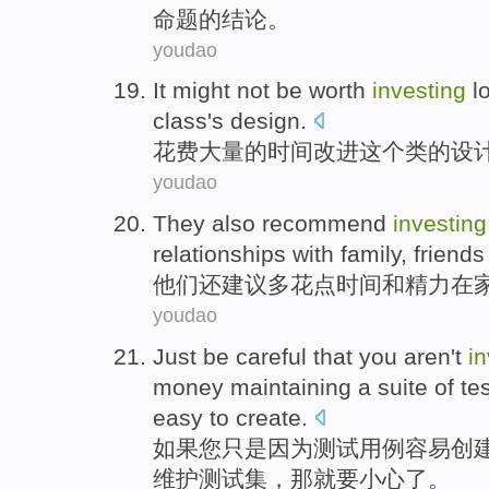
命题
的结论。
youdao
It might
not
be worth
investing
l
class
's
design
.
花费
大量
的
时间
改进
这个
类
的
设
youdao
They
also
recommend
investing
relationships with family
,
friends
他们
还
建议
多
花
点
时间
和
精力
在
youdao
Just
be careful
that
you
aren't
i
money
maintaining
a
suite
of
te
easy to
create
.
如果
您
只是
因为
测试
用
例
容易
创
维护
测试
集，
那
就要
小心
了。