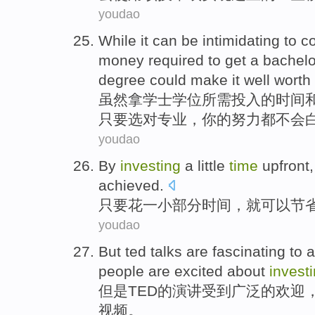
youdao
While it
can be
intimidating
to c
money
required to
get
a bachelo
degree
could make it well worth
虽然
拿
学士
学位
所需
投入
的
时间
只要
选
对
专业
，
你
的努力都不会
youdao
By
investing
a
little
time
upfront
achieved.
只要
花
一小
部分
时间
，就可以
节
youdao
But
ted
talks are fascinating to 
people
are excited
about
invest
但是
TED
的演讲受到
广泛
的欢迎
视频。