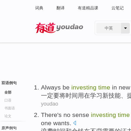
词典
翻译
有道精品课
云笔记
中英
有道 - 网易旗下搜索
双语例句
Always
be
investing
time
in
new
全部
一定
要
将
时间
用在
学习
新
技能
、
口语
youdao
书面语
There
's
no
sense
investing
time
论文
one
wants
.
原声例句