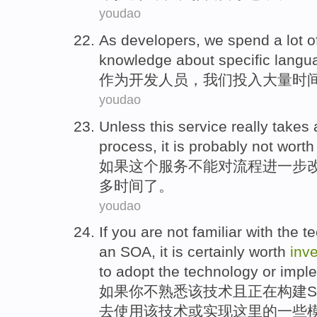
youdao
As
developers
,
we
spend
a lot o
knowledge about
specific
langu
作为
开发人员
，
我们
投入
大量
时
youdao
Unless
this
service
really takes
process,
it is probably
not wort
如果
这个
服务
不能
对
流程进一步
多
时间
了。
youdao
If
you
are not
familiar with
the
t
an SOA
, it is
certainly
worth
inv
to
adopt
the technology
or
impl
如果
你
不
熟悉
该
技术
且
正在
构建
去
使用
该技术
或
实现这里
的
一些