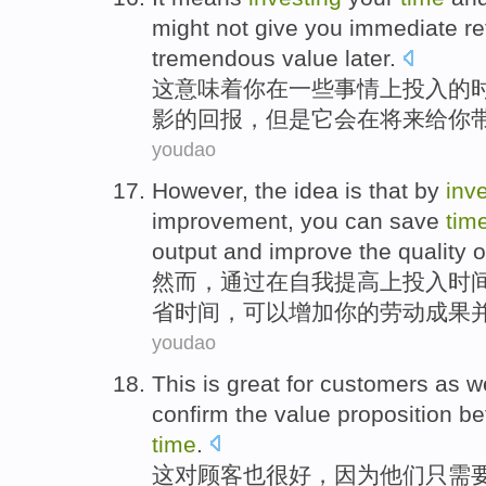
might
not
give you immediate
re
tremendous
value
later
.
这
意味着
你
在
一些
事情
上投入
的
影
的
回报
，
但是
它
会
在将来
给
你
youdao
However
, the idea is that
by
inv
improvement
,
you
can
save
tim
output
and
improve
the
quality
o
然而
，
通过
在
自我
提高
上投入
时
省
时间，可以
增加
你
的
劳动
成果
youdao
This
is great
for
customers
as w
confirm the
value
proposition
be
time
.
这
对
顾客
也
很好，
因为
他们
只需