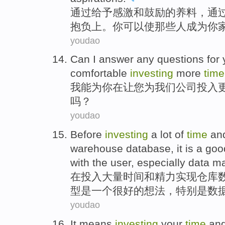
通过
给予
感激
和
鼓励
的
养料
，通
抱负
上。
你
可以
使那些人
成为
你
youdao
Can
I
answer
any
questions
for
comfortable
investing
more
time
我
能为
你
在让您
为
我们
公司
投入
吗？
youdao
Before
investing
a
lot of
time
an
warehouse
database
,
it is
a
goo
with
the
user
,
especially
data
ma
在
投入
大量
时间
和
精力
实现
仓库
型
是
一个
很好的
想法
，
特别是
数
youdao
It
means
investing
your
time
an