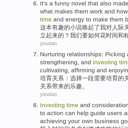
It
's a
funny
novel
that also mad
what makes them work
and
how
time
and
energy
to make them
b
这本有趣
的
小说唤起
了
我
对
人际
立起来的？
我们
要
如何
花
时间
和
youdao
Nurturing
relationships
:
Picking
strengthening,
and
investing
tim
cultivating,
affirming
and
enjoyi
培育
关系
：
选择
一
段
需要
培育
的
关系带来的乐趣。
youdao
Investing
time
and
consideration
to
action
can
help
guide
users
a
achieving
your own
business
go