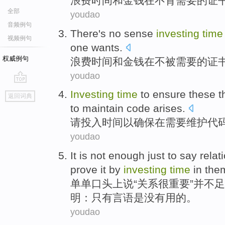
浪费
时间
和
金钱
在
不
背
需要
的
证
全部
youdao
音频例句
There
's
no
sense
investing
time
视频例句
one
wants
.
权威例句
浪费
时间
和
金钱
在
不
被
需要
的
证
youdao
go
Investing
time
to
ensure
these
t
返回词典
top
to
maintain
code
arises.
请投入
时间
以
确保
在
需要
维护
代
youdao
It
is not
enough
just to say
relat
prove
it
by
investing
time
in
the
单单
口头上说“
关系
很
重要
”
并不
足
明
：只有
言语
是
没有用
的。
youdao