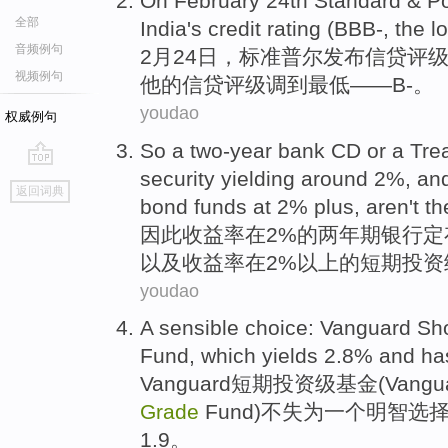
On
February
24th
Standard
& Po
全部
India
's
credit
rating
(BBB
-
, the
l
音频例句
2月
24日
，
标准
普尔
发布
信贷
评
视频例句
他的信贷评级调到
最低
——B
-
。
youdao
权威例句
So
a
two-year
bank
CD
or
a
Tre
security
yielding around
2%,
an
go
返回词典
top
bond
funds
at
2%
plus
, aren't t
因此
收益率
在
2%
的
两年期
银行
定
以及
收益率在2%
以上
的
短期
投资
youdao
A
sensible
choice
:
Vanguard
Sh
Fund
,
which
yields
2.8% and ha
Vanguard
短期
投资
级
基金
(Vangu
Grade
Fund)不失为
一个
明智
选
1.9。