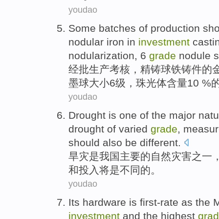
youdao
Some batches
of
production
sho
nodular
iron
in
investment
casti
nodularization,
6
grade
nodule
s
经
批
生产
考核，
精铸球
铁
铸件
的
墨
球
大小
6
级，珠光体含量10 %
youdao
Drought
is
one
of
the
major
natu
drought of
varied
grade
,
measur
should also
be
different
.
旱灾
是
我国
主要
的
自然
灾害之一
和
投入
将
是
不同
的。
youdao
Its hardware
is first-rate
as
the 
investment
and
the
highest
gra