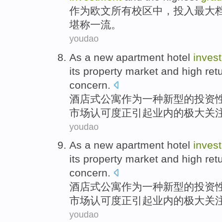
作为
欧文
所有
校区
中
，
投入
最大
堪称一流。
youdao
As
a
new
apartment
hotel
inves
its
property
market
and
high
ret
concern
.
酒店式
公寓
作为
一种
新型
的
投资
市场
认可度
正
引起业内的
极大
关
youdao
As
a
new
apartment
hotel
inves
its
property
market
and
high
ret
concern
.
酒店式
公寓
作为
一种
新型
的
投资
市场
认可度
正
引起业内的
极大
关
youdao