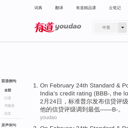
词典
翻译
有道精品课
云笔记
中英
有道 - 网易旗下搜索
双语例句
On
February
24th
Standard
& Po
全部
India
’s
credit
rating
(BBB
-
, the
l
口语
2月
24日
，
标准
普尔发布
信贷
评
书面语
他的信贷评级调到
最低
——B
-
。
论文
youdao
原声例句