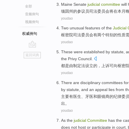
Maine
Senate
judicial
committee
will
全部
缅因州
的
参议员
司法
委员会
将
在
本月
音频例句
youdao
视频例句
Two
unusual
features of the
Judicial
权威例句
枢密院
司法
委员会
有
两个
特别的
性质
youdao
go
These were
established
by
statute, 
返回词典
top
the
Privy
Council.
都
是
由
制定法
设立
的
，
上诉
可向枢密
youdao
There are
disciplinary
committees
fo
by
statute, and
an appeal
lies from t
主要
有
医生
、
牙医
和
眼镜
商
的
纪律
委
出。
youdao
As the
judicial
Committee
has
the
ca
does not
host
or
participate in
court
,