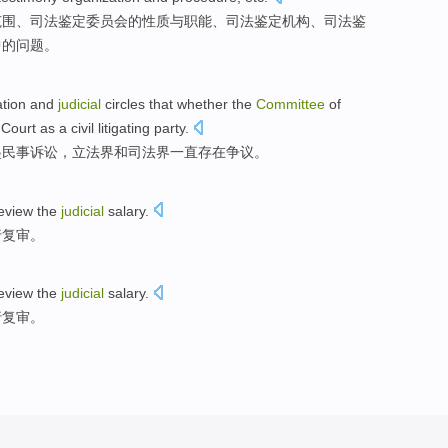
范围
、司法鉴定
委员会
的
性质
与
职能
、司法鉴定
机构
、司法鉴
中的
问题
。
ation
and
judicial
circles that
whether
the
Committee
of
 Court
as a
civil litigating party.
起民事诉讼，
立法界
和
司法界
一直
存在争议
。
eview
the
judicial
salary
.
行复审
。
eview
the
judicial
salary
.
行复审
。