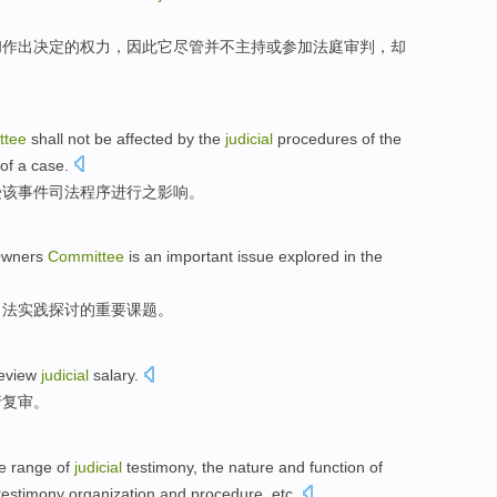
和
作出决定
的
权力
，因此
它
尽管
并不
主持
或
参加
法庭审判
，
却
。
ttee
shall
not be
affected
by
the
judicial
procedures
of
the
of a case.
受
该
事件
司法
程序
进行
之影响
。
wners
Committee
is
an important
issue
explored
in the
司法
实践
探讨
的
重要
课题
。
eview
judicial
salary
.
行复审
。
e
range
of
judicial
testimony
,
the
nature
and
function
of
estimony organization and
procedure
,
etc
.