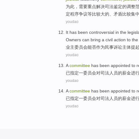
为此，
需要
重点解决
司法
鉴定
的
调整
定
程序
争议等比较大的、矛盾比较集
youdao
It
has been
controversial
in the
legisl
Owners
can bring a
civil
action
to the
业主
委员会
能否
作为
民事
诉讼
主体提
youdao
A
committee
has been
appointed
to
r
已
指定
一
委员会
对
司法
人员的
薪金
进
youdao
A
committee
has been
appointed
to
r
已
指定
一
委员会
对
司法
人员的
薪金
进
youdao