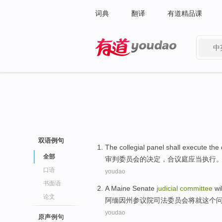
词典
翻译
有道精品课
中
有道 - 网易旗下搜索
双语例句
The collegial panel
shall
execute
the
全部
审判
委员会
的
决定
，
合议庭
应当
执行
口语
youdao
书面语
A Maine
Senate
judicial
committee
wi
论文
阿
缅因州
参议院
司法
委员会
将就
这个
youdao
原声例句