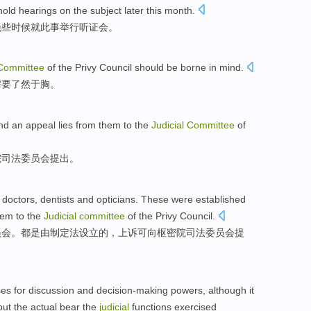
hold hearings
on
the subject
later
this month
.
晚些时候
就此事
举行
听证会。
Committee
of the
Privy
Council
should
be borne in mind.
需要
了然于胸。
and
an appeal
lies from them to the
Judicial
Committee
of
院
司法
委员会
提出。
r
doctors
,
dentists
and
opticians
. These
were
established
hem to the
Judicial
committee
of
the
Privy
Council.
员会
。
都是
由
制定法
设立
的，
上诉
可向
枢密院
司法
委员会
提
ses
for discussion
and
decision-making
powers
,
although
it
but
the
actual
bear
the
judicial
functions
exercised