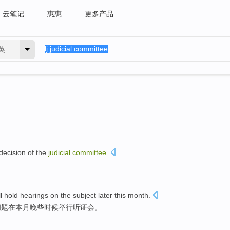
云笔记
惠惠
更多产品
英
decision
of
the
judicial
committee
.
。
ll
hold hearings
on
the
subject
later
this month
.
问题
在
本月晚些时候
举行
听证会。