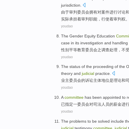
jurisdiction
.
由于
审判
委员会
拥有
对
案件
进行
讨论
实际
承担
着审判
职能
，行使着审判权
youdao
The
Gender
Equity
Education
Commi
case in its
investigation
and
handling
性别
平等
教育
委员会
之
调查
处理，
不
youdao
The
status
of
the
proceeding
of the
O
theory
and
judicial
practice
.
业主
委员会
的
诉讼主体
地位
是
理论
和
youdao
A
committee
has been
appointed
to
r
已
指定
一
委员会
对
司法
人员的
薪金
进
youdao
The
problems
to be solved
include
th
judicial
testimony
committee
,
judicial
t