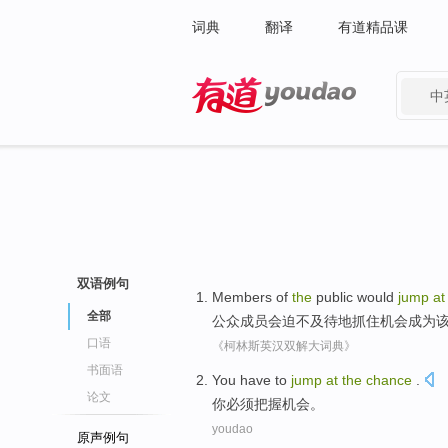
词典
翻译
有道精品课
中
有道 - 网易旗下搜索
双语例句
Members
of
the
public
would
jump
a
全部
公众
成员
会
迫不及待地
抓住机会
成为
口语
《柯林斯英汉双解大词典》
书面语
You
have to
jump
at
the
chance
.
论文
你
必须
把握
机会
。
youdao
原声例句