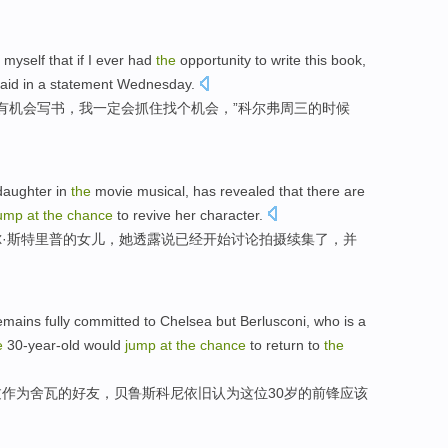
myself
that
if
I
ever
had
the
opportunity
to
write this
book
,
aid
in a
statement Wednesday
.
有
机会
写
书
，我一定
会
抓住找个
机会
，”
科尔
弗周三的时候
daughter
in
the
movie
musical
, has
revealed
that
there are
jump
at
the
chance
to revive her
character
.
尔
·
斯特里普
的
女儿
，
她
透露
说
已经
开始
讨论
拍摄
续集
了，
并
mains fully committed to
Chelsea
but
Berlusconi
, who is a
e
30-year-old
would
jump
at
the
chance
to return to
the
过
作为
舍瓦
的
好友
，
贝
鲁斯科尼依旧
认为
这位
30岁的前锋
应该