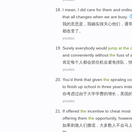
I
mean
, I
did
care for
them
and
ordina
that
all
changes
when
we
are
busy
.
我
的
意思是
，我
确实
很
关心
他们
，
通
都
改变
了。
youdao
Surely
everybody
would
jump
at
the
and
conveniently
without
the
fuss
of
a
肯定
每个人
都会
抓住
机会
避免
排队
，
youdao
You
'd think
that given
the
spiraling co
to
finish
up
school
in
three
years
inst
你
考虑
过
由于
大学
学费
的
增长，
美国
youdao
If
offered
the
incentive
to cheat
most
offering
them
the
opportunity
,
howeve
如果
刺激人们
撒谎
，
大多数
人
不会
马