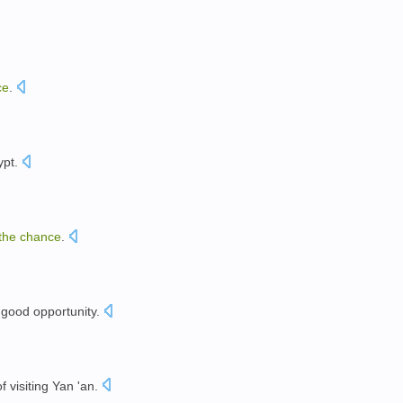
ce
.
。
ypt
.
the
chance
.
good
opportunity
.
of
visiting
Yan 'an
.