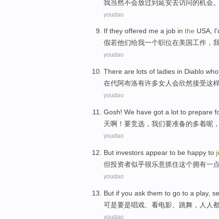
我
当然
不会放过
到
延安
去访问
的
机会
youdao
If
they
offered
me
a
job
in
the
USA
,
I
假若
他们
给
我
一个
职位
在
美国
工作，
youdao
There are
lots
of
ladies
in
Diablo who
在
代
阿布
洛
有
许多
女人
会
欣然接受这
youdao
Gosh
!
We
have
got a
lot
to
prepare
f
天啊
！
要
竞选
，
我们
要
准备
的
多着呢
youdao
But
investors
appear to
be happy
to
但
投资者
似乎
很
乐意抓住
这个
拥有
一
youdao
But
if
you
ask
them to go to a play,
s
可是
要是
唱戏
、
看
电影
、
跳舞
，
人人
youdao