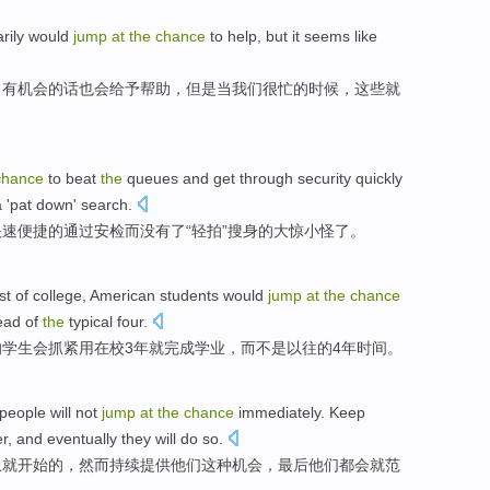
rily
would
jump
at
the
chance
to
help
,
but
it seems like
常
有机会的话
也会
给予
帮助
，
但是
当
我们
很忙
的时候，这些就
chance
to beat
the
queues
and get
through
security
quickly
 '
pat down
' search.
快速
便捷
的
通过
安检
而没有
了
“轻
拍
”搜身的
大惊小怪
了。
st
of
college
,
American
students would
jump
at
the
chance
ead
of
the
typical
four
.
的
学生会
抓紧
用
在校
3
年
就
完成
学业
，
而不是
以往
的4年时间。
people
will not
jump
at
the
chance
immediately
.
Keep
r
, and
eventually
they
will
do
so.
上就开始
的，
然而
持续
提供
他们
这种
机会
，
最后
他们
都会
就范