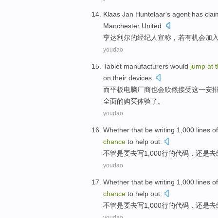
Klaas
Jan
Huntelaar
's
agent
has cla
Manchester United
.
亨
达利尔的
经纪人
宣称
，若有
机会
加
youdao
Tablet
manufacturers
would
jump
at
on
their
devices.
而
平板
电脑
厂商
也
会
欣然
接受
这
一
安
全面
的
购买
体验
了
。
youdao
Whether that
be
writing
1,000
lines of
chance
to
help
out.
不管是
要
去写
1,000
行的
代码
，
还是
去
youdao
Whether that
be
writing
1,000
lines of
chance
to
help
out.
不管是
要
去写
1,000
行的
代码
，
还是
去
youdao