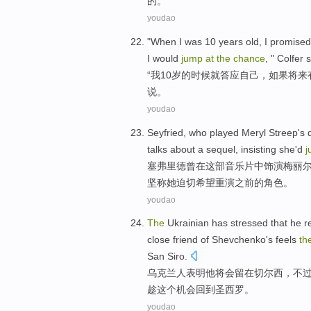
的。
youdao
"
When
I
was
10
years
old
, I
promised
I
would
jump
at
the
chance
, "
Colfer
s
“
我
10
岁
的
时候
就
答应
自己
，
如果
将来
说
。
youdao
Seyfried
, who
played
Meryl
Streep
's
talks about
a sequel
,
insisting
she
'd
塞弗里德曾
在
这部
音乐
片中
饰演
梅丽
坚称
她迫切希望重演之前的
角色
。
youdao
The
Ukrainian has stressed
that
he
re
close friend
of
Shevchenko's
feels
th
San
Siro
.
乌克兰
人表明
他
将会
留在切尔西
，
不
趁
这个
机会
回到圣西罗。
youdao