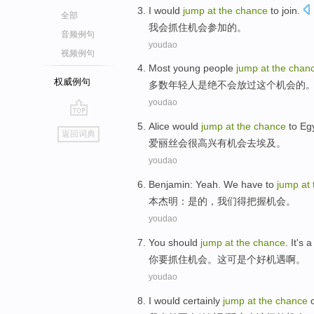
I would
jump
at
the
chance
to join
.
全部
我会
抓住
机会
参加
的
。
音频例句
youdao
视频例句
Most
young people
jump
at
the
chan
权威例句
多数
年轻人
是绝不会
放过
这个
机会
的
youdao
go
Alice
would
jump
at
the
chance
to
Eg
返回词典
top
爱丽丝
会很
高兴
有
机会
去
埃及。
youdao
Benjamin
:
Yeah
.
We
have to
jump
at
本杰明
：
是的
，
我们
得
把握机会。
youdao
You
should
jump
at
the
chance
.
It
's
a
你
要
抓住
机会
。
这
可是
个
好
机遇啊
。
youdao
I
would certainly
jump
at
the
chance