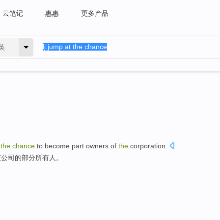
云笔记
惠惠
更多产品
英
t
the
chance
to become
part
owners
of
the
corporation
.
该
公司
的
部分
所有人
。