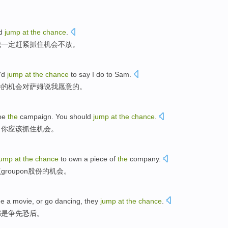
。
'd
jump
at
the
chance
.
我
一定
赶紧
抓住机会不放。
'd
jump
at
the
chance
to
say
I
do to
Sam
.
样
的
机会
对
萨姆
说
我
愿意
的。
oe
the
campaign
.
You
should
jump
at
the
chance
.
，
你
应该
抓住
机会
。
jump
at
the
chance
to
own
a piece
of
the
company.
点
groupon股份
的
机会
。
ee
a
movie
, or go
dancing
,
they
jump
at
the
chance
.
都是
争先恐后
。