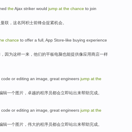
imed
the
Ajax
striker
would
jump
at
the
chance
to join
入曼联，
这
名阿积士
前锋
会
捉紧
机会。
the
chance
to
offer
a
full
,
App
Store-like
buying
experience
排，因为这样一来，
他们
的平板电脑也能
提供
像
应用商店一样
code
or
editing
an
image
,
great
engineers
jump
at
the
编辑
一个
图片
，
卓越的
程序员
都会立即站出来
帮助
完成。
code
or
editing
an
image
,
great
engineers
jump
at
the
编辑
一个
图片
，
伟大的
程序员
都会立即站出来
帮助
完成。