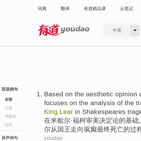
词典
翻译
有道精品课
云笔记
中英
有道 - 网易旗下搜索
双语例句
Based
on
the
aesthetic
opinion
全部
focuses
on
the
analysis
of the tr
口语
King
Lear
in
Shakespeares
trag
书面语
在
米歇尔·
福
柯
审美
决定论
的
基础
论文
尔
从
国王
走向疯癫最终死亡
的
过
youdao
原声例句