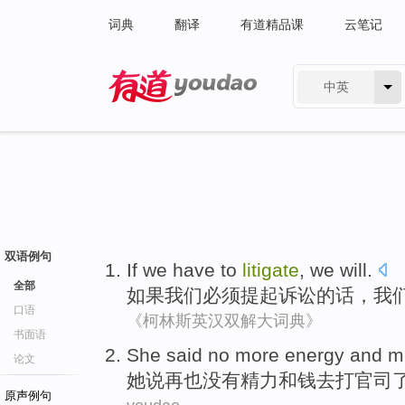
词典
翻译
有道精品课
云笔记
中英
有道 - 网易旗下搜索
双语例句
If
we
have to
litigate
, we
will
.
全部
如果
我们
必须
提起诉讼的话
，我
口语
《柯林斯英汉双解大词典》
书面语
She
said
no more
energy
and
m
论文
她
说
再也
没有
精力
和
钱
去
打官司
原声例句