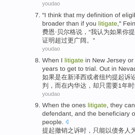
youdao
"
I
think that
my
definition
of
eligi
broader
than
if
you
litigate
,"
Fei
费恩
·贝尔格说，“
我
认为
如果
你
提
证明
超过
更
广阔。”
youdao
When
I
litigate
in
New Jersey
or
years
to get to
trial
.
Out in Neva
如果
是
在
新泽西
或者
纽约
提起
诉
判
，而
在内
华达，
却
只
需要1年
youdao
When
the ones
litigate
,
they can
defendant
, and
the beneficiary
o
people
.
提起撤销之诉
时
，
只能
以
债务
人