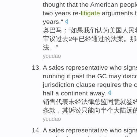
thought that
the American
peopl
two
years
re-
litigate
arguments
years
."
奥
巴马：“
如果
我们
认为
美国
人民
审议
过去
2年
已经
通过的法案。
那
法
。”
youdao
A
sales
representative
who
sign
running it past the GC
may
disc
jurisdiction
clause
requires the
half a
continent
away
.
销售
代表
未经
法律总监
同意
就
签
条款
，其
诉讼
只能
向
半个
大陆
远
youdao
A
sales
representative
who
sign