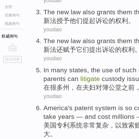
youdao
全部
The new
law
also
grants
them
t
音频例句
新法
授予
他们
提起
诉讼的
权利
。
视频例句
youdao
权威例句
The new law
also
grants
them
t
新法
还
赋予
它们
提出诉讼
的
权利
go
youdao
返回词典
top
In
many
states
, the use
of
such
parents can
litigate
custody issu
在
很多
州
，在
夫妇对簿公堂
之前
youdao
America's
patent
system
is so
c
take
years
—
and
cost
millions
美国
专利
系统
非常
复杂
，以致
索
大。