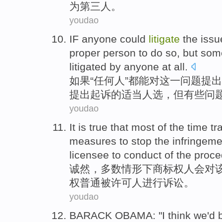
为
第三
人。
youdao
IF
anyone
could
litigate
the
issu
proper
person to do so
,
but
som
litigated
by
anyone
at all.
如果
“
任何人
”都
能
对
这
一
问题
提出
提出起诉
的适当
人选
，
但
有些
问
youdao
It is true
that
most
of the time t
measures
to
stop
the
infringeme
licensee
to
conduct
of the proced
诚然
，
多数
情形下商标权人
会
对
权
普通被许可人
进行
诉讼。
youdao
BARACK OBAMA
: "I
think
we
'd