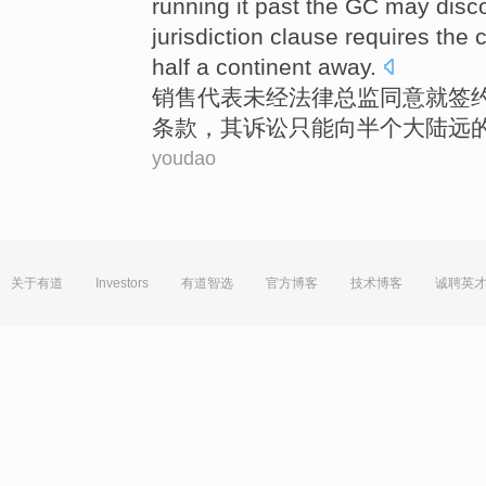
running it past the GC
may
disc
jurisdiction
clause
requires the
half a
continent
away
.
销售
代表
未经
法律总监
同意
就
签
条款
，其
诉讼
只能
向
半个
大陆
远
youdao
关于有道
Investors
有道智选
官方博客
技术博客
诚聘英