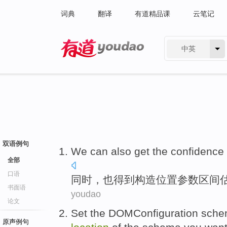
词典
翻译
有道精品课
云笔记
中英
有道 - 网易旗下搜索
双语例句
We
can also
get
the
confidence 
全部
口语
同时
，也
得到
构造
位置
参数
区间
书面语
youdao
论文
Set the
DOMConfiguration
sche
原声例句