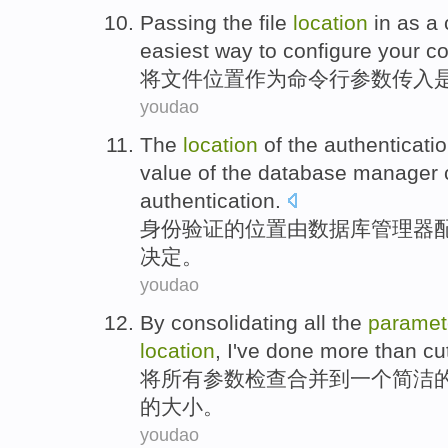
Passing the
file
location
in
as a
easiest
way
to
configure
your c
将
文件
位置
作为
命令行
参数传入
youdao
The
location
of
the
authenticati
value
of the
database
manager
authentication
.
身份
验证
的
位置
由
数据库
管理器
决定
。
youdao
By consolidating
all
the
paramet
location
,
I
've
done
more than
cu
将
所有
参数
检查
合并
到
一个
简洁
的
大小。
youdao