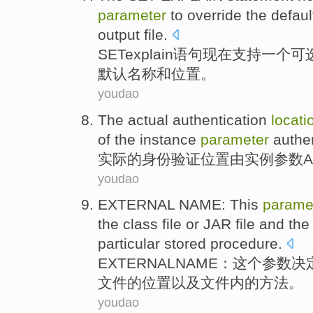
parameter
to override
the defaul
output
file
.
SET
explain
语句
现在
支持
一个
可
默认
名称
和
位置
。
youdao
The actual
authentication
locati
of
the
instance
parameter
authe
实际
的
身份
验证
位置
由
实例
参数
A
youdao
EXTERNAL
NAME
:
This
parame
the
class
file
or
JAR
file
and
th
particular
stored
procedure
.
EXTERNAL
NAME
：
这个
参数
决
文件
的
位置
以及
文件
内
的
方法
。
youdao