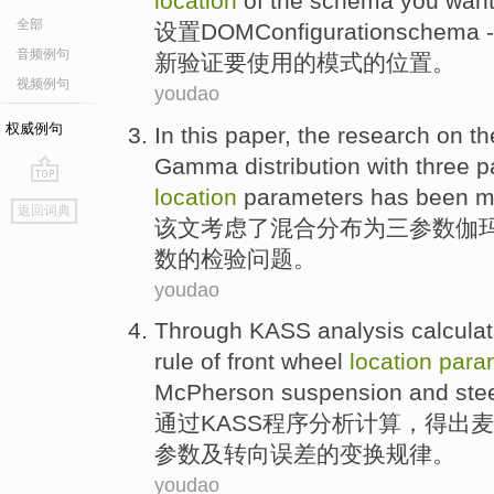
location
of
the
schema
you
want
全部
设置
DOMConfiguration
schema
-
音频例句
新验证
要
使用
的模式
的
位置。
视频例句
youdao
权威例句
In this
paper
,
the
research on t
Gamma
distribution
with
three
p
location
parameters has been m
go
返回词典
top
该文
考虑
了
混合
分布
为
三
参数
伽
数
的
检验
问题。
youdao
Through
KASS
analysis
calculat
rule
of
front wheel
location
para
McPherson
suspension
and
ste
通过
KASS程序
分析
计算
，
得出麦
参数
及
转向
误差
的
变换
规律
。
youdao