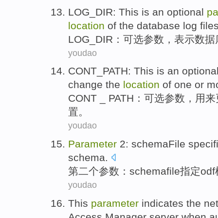
LOG_DIR: This is an
optional
pa
location
of
the
database
log
file
LOG_DIR：
可选
参数
，
表示
数据
youdao
CONT_PATH: This is an
optiona
change
the
location
of
one
or
m
CONT _ PATH：
可选
参数
，
用来
置
。
youdao
Parameter
2:
schemaFile
specif
schema
.
第二个
参数
：
schemafile
指定
odf
youdao
This
parameter
indicates
the
ne
Access
Manager
server
when
a