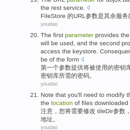
the rest
service
.
FileStore 的
URL
参数
是
其余
服务
youdao
The first
parameter
provides
the
will
be
used
, and
the second
pro
access
the keystore. Conseque
be of the form
第一
个
参数
提供
将
被
使用
的
密钥
密钥库
所需
的
密码
。
youdao
Note that
you
'll
need to
modify
t
the
location
of
files
downloaded
注意
，
您
将
需要
修改
tileDir
参数
地址。
youdao