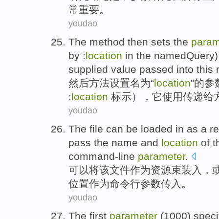
常
重要
。
youdao
The
method
then
sets
the
param
by
:
location
in the namedQuery
supplied
value
passed
into this
然后
方法
设置
名为
“
location
”
的
参
:
location
标示），它
使用
传递给
youdao
The
file
can
be loaded in
as
a
r
pass the
name
and
location
of
t
command-line
parameter
.
可以
将
该
文件
作为
资源
束装入
，
位置
作为
命令行
参数传入
。
youdao
The first
parameter
(1000)
speci