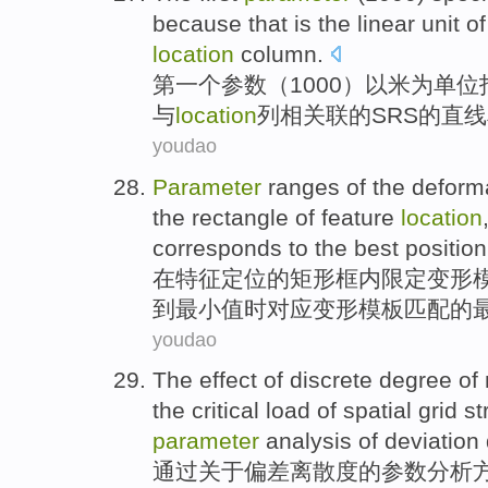
because
that
is
the
linear
unit
of
location
column
.
第一
个
参数
（1000）
以
米
为
单位
与
location
列
相关联
的
SRS
的
直线
youdao
Parameter
ranges
of
the
deform
the
rectangle
of
feature
location
corresponds
to
the
best
position
在
特征
定位
的
矩形框内
限定
变形
到最小
值时
对应变形模板匹配的
youdao
The
effect
of
discrete
degree
of
the
critical
load
of
spatial
grid
st
parameter
analysis
of
deviation
通过
关于
偏差
离散
度
的
参数
分析