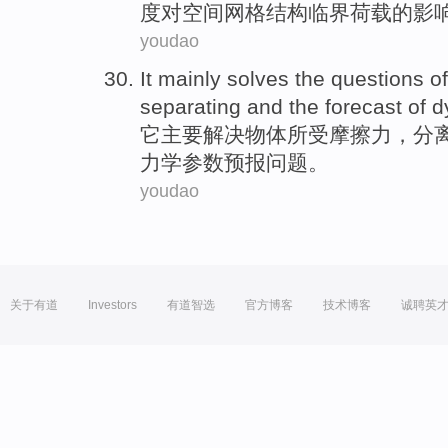
度
对
空间
网格
结构
临界
荷载
的
影
youdao
It
mainly
solves
the
questions
of
separating
and
the
forecast
of
d
它
主要
解决
物体
所
受摩擦力，
分
力学
参数
预报
问题
。
youdao
关于有道
Investors
有道智选
官方博客
技术博客
诚聘英