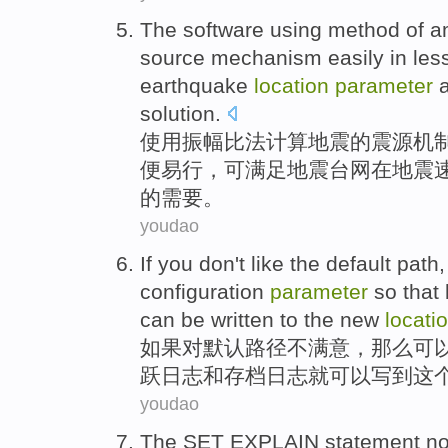
The
software
using
method of
a
source
mechanism
easily
in
les
earthquake
location
parameter
a
solution
.
使用
振幅
比法
计算
地震
的
震源
机
便易行，
可
满足地震台网
在
地震
的需要。
youdao
If you
don't
like
the
default
path
configuration
parameter
so that
can be
written to
the
new
locati
如果
对
默认
路径
不
满意
，
那么
可
跃
日志
和
存档
日志就可以
写到
这
youdao
The SET
EXPLAIN
statement
n