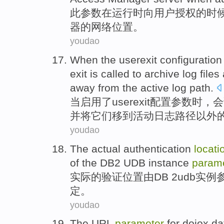
此
参数
在
运行
时
向
用户
授权
的
时
器
的
网络
位置
。
youdao
When
the
userexit
configuration
exit
is
called
to
archive
log
files
away from
the
active
log
path
.
当
启用
了
userexit
配置
参数
时，会
并
将
它们
移
到
活动
日志
路径
以外
youdao
The actual
authentication
locati
of
the
DB2
UDB
instance
param
实际
的
验证
位置
由
DB 2
udb
实例
定。
youdao
The
URL
parameter
for dojox.da