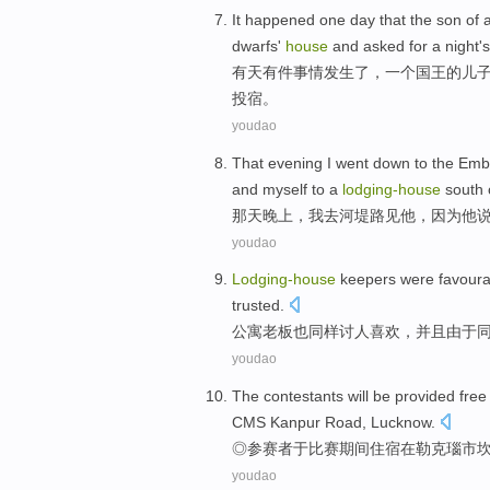
It
happened
one
day
that the
son
of
dwarfs
'
house
and
asked for
a
night
'
有天
有
件
事情发生了
，
一个
国王
的
儿
投宿
。
youdao
That evening
I
went
down to the
Emb
and
myself
to
a
lodging-
house
south
那天
晚上，
我
去
河堤路
见
他
，
因为
他
youdao
Lodging-
house
keepers were
favoura
trusted
.
公寓老板
也
同样讨人喜欢
，
并且
由于
youdao
The contestants
will be provided fre
CMS Kanpur
Road
,
Lucknow
.
◎
参赛者
于比赛期间
住宿
在
勒克瑙市
youdao