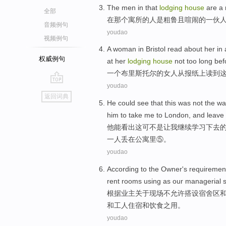
The
men
in
that
lodging
house
are
a 
全部
在
那个
寓所
的
人
是
粗鲁
且
喧闹
的
一伙
音频例句
youdao
视频例句
A
woman
in
Bristol
read
about
her
in
权威例句
at
her
lodging
house
not
too long bef
一
个
布里斯托尔
的
女人
从
报纸
上
读到
youdao
go
返回词典
top
He
could
see that
this
was not
the
wa
him
to
take
me
to
London
, and
leave
他
能
看出
这
可不是
让
我
继续
学习下去
一
人丢
在
公寓
里⑤。
youdao
According to
the Owner's
requiremen
rent
rooms
using
as
our
managerial
s
根据
业主
关于
现场
不
允许搭设宿舍区
和
工人
住宿
和
饮食之
用
。
youdao