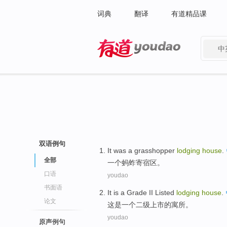
词典
翻译
有道精品课
中
有道 - 网易旗下搜索
双语例句
It
was a grasshopper
lodging
house
.
全部
一个
蚂蚱
寄宿区。
口语
youdao
书面语
It
is
a
Grade II
Listed
lodging
house
.
论文
这
是
一个
二级
上市
的
寓所
。
youdao
原声例句