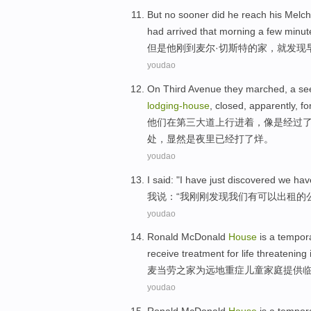
But
no
sooner
did
he
reach
his
Melch
had
arrived
that
morning
a few
minut
但是
他
刚
到
麦尔·
切斯特
的家，
就
发现
youdao
On
Third
Avenue
they marched
,
a
se
lodging-
house
,
closed
,
apparently
, f
他们
在
第三
大道
上行进着，像是经过
处，
显然是
夜里已经打了
烊
。
youdao
I
said
: "I
have just
discovered
we
hav
我
说
：“我
刚刚
发现
我们
有
可以
出租
的
youdao
Ronald
McDonald
House
is a
tempor
receive treatment for life threatening 
麦当劳之
家
为
远地重症
儿童
家庭
提供
youdao