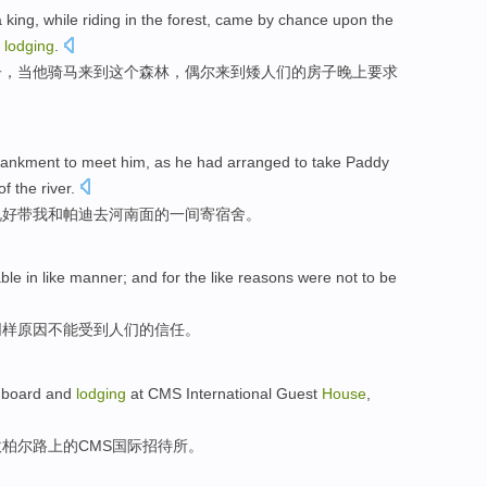
a
king
,
while
riding
in
the
forest
,
came
by chance upon the
s
lodging
.
子
，
当
他骑马
来到
这个
森林
，偶尔来到
矮人们
的
房子
晚上
要求
ankment
to
meet
him
,
as
he
had arranged to
take
Paddy
of
the
river.
说好
带
我
和
帕迪
去
河南
面的一间寄宿舍。
ble
in like manner;
and
for
the like
reasons
were
not to
be
同样
原因
不能
受到人们的信任。
e board and
lodging
at
CMS
International
Guest
House
,
坎
柏尔
路上
的
CMS
国际
招待所
。