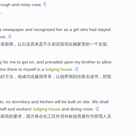
rough
and
noisy
crew
.
人
。
 a
newspaper
and
recognized
her as a
girl
who had stayed
ore.
这条新闻，
认出这
原来是
不久前还
投宿在
她
家里的一个
女孩
。
y
for
me
to get
on, and
prevailed upon
my
brother
to
allow
me there to myself
in
a
lodging
house
.
的好
方法
，他成功
说服
我
哥哥
，
让
他
带
我
到
伦敦
去
读书，
把
我
ts
,
no dormitory
and
kitchen
will
be built
on
site
.
We
shall
taff
and
workers
'
lodging
house
and
dining
room.
和
厨房
的
要求
，
我方
将
在化工
区外另外租借
房屋
作为
管理
人员