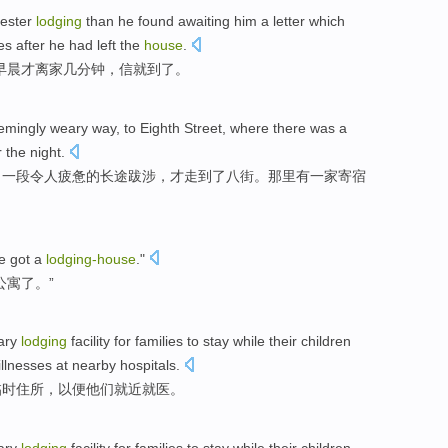
ester
lodging
than he
found
awaiting him a
letter which
es
after he had left the
house
.
早晨
才离家
几
分钟
，
信
就
到了
。
emingly
weary
way
,
to Eighth
Street
,
where there
was
a
or the
night
.
了一
段令人
疲惫
的长途跋涉，才
走
到了
八
街
。
那里
有
一家
寄宿
e
got
a
lodging-
house
."
公寓了。”
ary
lodging
facility
for
families
to stay while
their
children
illnesses at
nearby
hospitals
.
临时
住所
，以便
他们
就近
就医。