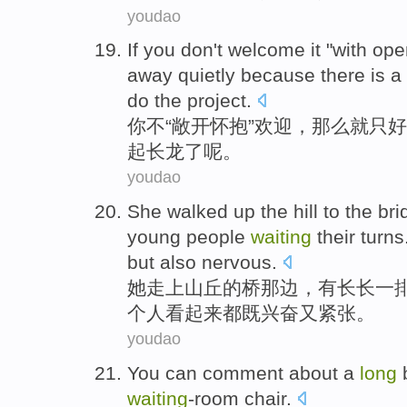
youdao
If you
don't
welcome
it "
with ope
away
quietly
because there
is
a
do
the
project
.
你
不
“
敞开
怀抱
”
欢迎
，
那么
就
只好
起长龙了呢。
youdao
She
walked up
the
hill
to the
bri
young people
waiting
their
turns
but also
nervous
.
她
走上
山丘
的
桥那边
，
有
长长
一
个
人看起来都
既
兴奋又紧张。
youdao
You
can
comment about a
long
waiting
-room
chair
.