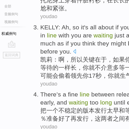
托
尼身上穿着件脏衬衫，在长长
全部
尬和紧张。
音频例句
youdao
视频例句
KELLY
:
Ah
,
so
it's all
about
if
yo
权威例句
in
line
with
you are
waiting
just
much
as if you think
they
might
before
you
.
go
返回词典
top
凯莉
：
啊
，
所以
关键
在于
，
如果
等待的
一样
长
，你
就
不
介意
多
等
可能
会
偷
着领先你
17
秒，你
就生
youdao
There’s
a
fine
line
between
rele
early
,
and
waiting
too
long
until
把
一
个
不稳定
的
版本
发行
太早
和
％
准备好了
再发行，这
两者之间
youdao