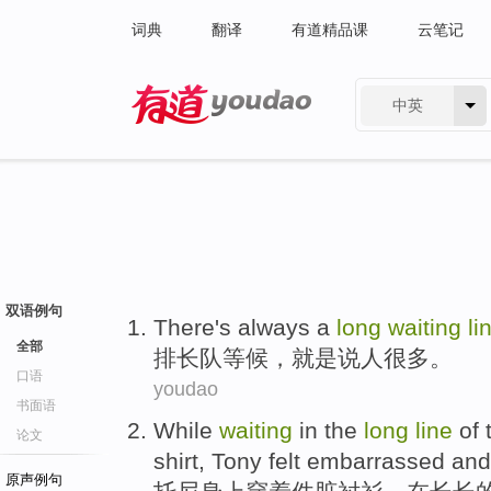
词典
翻译
有道精品课
云笔记
中英
有道 - 网易旗下搜索
双语例句
There's
always
a
long
waiting
li
全部
排长队
等候
，
就是说人
很多
。
口语
youdao
书面语
W
hile
waiting
in the
long
line
of 
论文
shirt, Tony felt embarrassed an
原声例句