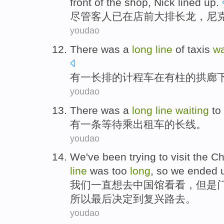
front
of the
shop
,
Nick
lined up
.
尽管
客人
已
在
店
前
大排长龙，
尼
youdao
There was
a
long
line
of
taxis
wa
有
一
长
排
的
计程车
在
有柱
的拱廊
youdao
There was
a
long
line
waiting
to
有
一
条
等待
乘
出租车
的长线。
youdao
We
've been
trying
to visit
the Ch
line
was
too
long
,
so
we
ended
u
我们
一直
想
去
中国馆看看，
但是
所以
最后决定到复兴路去。
youdao