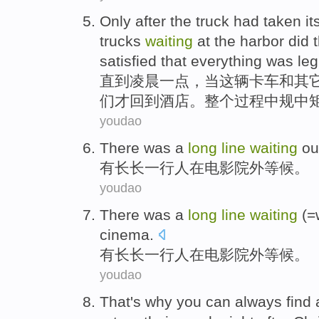
Only
after
the truck had taken it
trucks
waiting
at the
harbor
did
satisfied
that everything was
leg
直到
凌晨一点，
当
这辆
卡车和
其
们
才
回到
酒店
。整个过程中规中
youdao
There
was a
long
line
waiting
ou
有
长长
一行
人
在
电影院
外
等候。
youdao
There
was a
long
line
waiting
(=
cinema
.
有
长长
一行
人
在
电影院
外
等候
。
youdao
That
's
why
you
can always
find