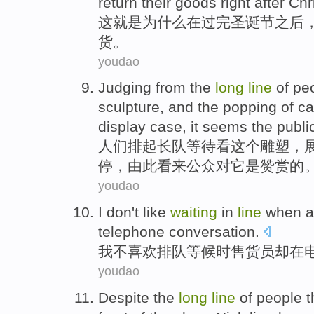
return their goods right
after
Chr
这
就是
为什么
在
过完
圣诞节
之后
货
。
youdao
Judging from
the
long
line
of
pe
sculpture
, and the
popping
of
c
display
case,
it seems
the publi
人们
排
起
长队
等待
看
这个
雕塑
，
停
，由此
看来
公众
对它
是赞赏
的
youdao
I
don't
like
waiting
in
line
when
a
telephone
conversation
.
我
不
喜欢
排队
等候
时
售货员
却
在
youdao
Despite
the
long
line
of people 