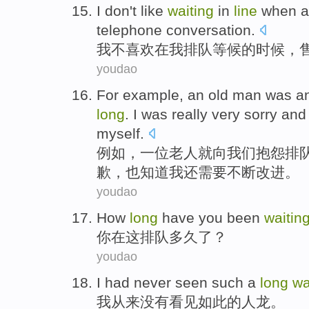
I
don't
like
waiting
in
line
when
a
telephone
conversation
.
我
不
喜欢
在
我
排队
等候的时候，
youdao
For example
,
an
old man
was
a
long
.
I
was really
very
sorry
an
myself
.
例如
，
一位
老人
就
向我们抱怨
排
歉
，
也
知道
我
还
需要不断改进。
youdao
How
long
have
you
been
waitin
你
在
这排队
多久
了？
youdao
I
had never
seen
such
a
long
wa
我
从来
没有
看见
如此
的
人龙
。