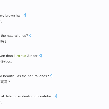
avy
brown
hair
.
发
。
the
natural
ones?
泽吗？
ven
than
lustrous
Jupiter
.
，还久远。
nd
beautiful
as
the
natural
ones
?
漂亮
吗？
cal
data for evaluation
of
coal-dust
.
标。