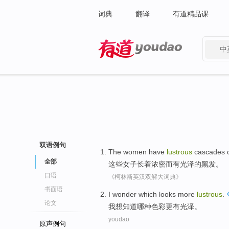
词典
翻译
有道精品课
中
有道 - 网易旗下搜索
双语例句
The
women
have
lustrous
cascades
全部
这些
女子
长着浓密而
有
光泽
的
黑发。
口语
《柯林斯英汉双解大词典》
书面语
I
wonder
which
looks
more
lustrous
.
论文
我
想知道
哪种
色彩
更
有光泽。
youdao
原声例句