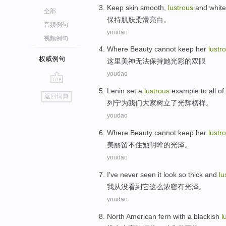
Keep
skin
smooth
,
lustrous
and
white
全部
保持
肌肤
柔滑
亮
白
。
音频例句
youdao
视频例句
Where
Beauty
cannot
keep
her
lustr
权威例句
这里
美神
无法
保持
她
光彩
的双眼
youdao
go
Lenin
set
a
lustrous
example
to all of
返回词典
top
列宁
为我们大家
树立
了
光辉
榜样
。
youdao
Where
Beauty
cannot
keep
her
lustr
美丽
留不住
她
明眸的
光泽
。
youdao
I
've never
seen
it
look so
thick
and
lu
我
从没
看到
它
这么
浓密
有
光泽。
youdao
North American
fern
with
a
blackish
l