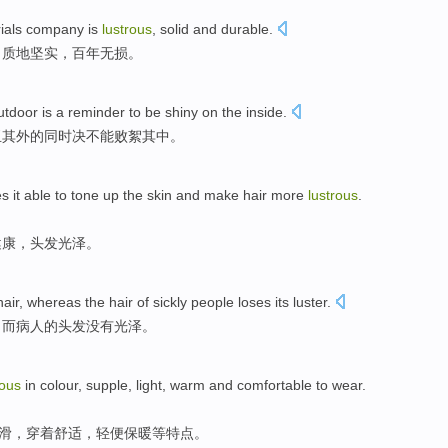
ials
company
is
lustrous
,
solid
and
durable
.
，质地
坚实
，百年
无损
。
utdoor
is
a
reminder to
be shiny
on the inside.
玉
其
外的同时决不能败絮其中。
es
it able to
tone
up the
skin
and make
hair
more
lustrous
.
健康
，
头发
光泽。
hair
,
whereas
the
hair
of
sickly people loses its
luster
.
，
而
病人的头发没有
光泽
。
rous
in colour,
supple
, light,
warm
and
comfortable
to
wear
.
滑
，穿着
舒适
，轻便
保暖
等特点。