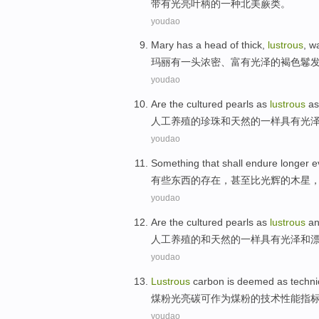
带有
光亮
叶柄
的
一种
北美
蕨类
。
youdao
Mary
has
a
head
of
thick
,
lustrous
,
w
玛丽
有
一
头
浓密
、
富有光泽
的
褐色
鬈
youdao
Are
the cultured
pearls
as
lustrous
as
人工
养殖的
珍珠
和天然的
一样
具有光
youdao
Something
that shall endure longer
e
有些东西
的存在，
甚至
比
光辉
的
木星
youdao
Are
the cultured
pearls
as
lustrous
a
人工
养殖的
和
天然
的
一样
具有光泽
和
youdao
Lustrous
carbon
is deemed
as
techni
煤粉光亮
碳
可
作为
煤粉
的
技术
性能指
youdao