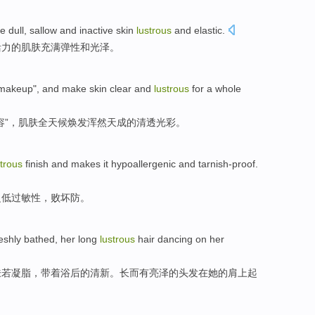
ve
dull
, sallow and inactive
skin
lustrous
and
elastic
.
活力的
肌肤
充满弹性
和
光泽。
makeup
", and
make skin
clear
and
lustrous
for a
whole
容
”，
肌肤
全天候焕发浑然
天成
的
清
透光彩。
strous
finish
and
makes
it hypoallergenic
and
tarnish-proof
.
之
低过敏性，败坏防。
eshly bathed, her
long
lustrous
hair
dancing
on
her
肤若凝脂
，带着浴后的清新。
长
而有亮泽
的
头发
在
她
的
肩上
起