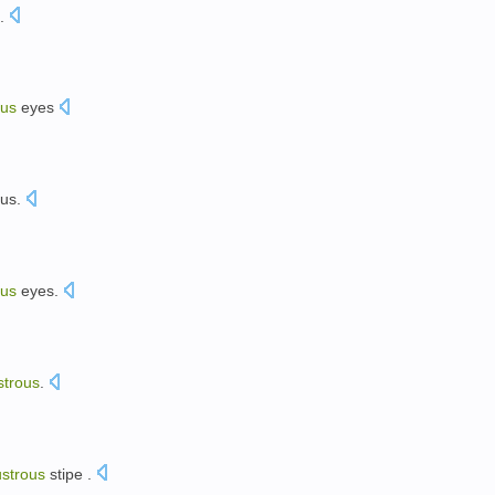
.
ous
eyes
us
.
ous
eyes
.
strous
.
ustrous
stipe
.