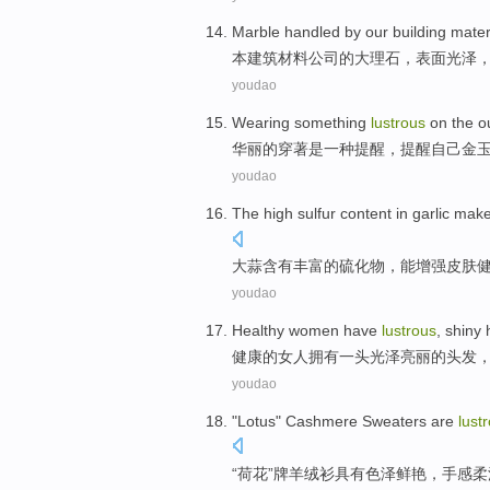
Marble handled by
our
building
mater
本
建筑
材料
公司
的
大理石
，表面
光泽
youdao
Wearing
something
lustrous
on
the
o
华丽的
穿
著
是
一种
提醒
，提醒自己金
youdao
The
high sulfur
content in
garlic
mak
大蒜
含有
丰富
的
硫化物，
能
增强
皮肤
youdao
Healthy
women
have
lustrous
,
shiny
健康
的
女人
拥有
一头
光泽亮丽
的
头发
youdao
"
Lotus
"
Cashmere Sweaters are
lust
“
荷花
”牌
羊绒衫
具有色泽鲜艳，手感
柔