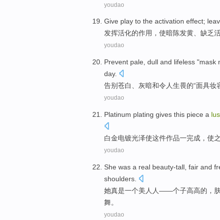
youdao
Give play
to the
activation
effect
; lea
发挥
活化
的
作用
，使
暗陈发
黄、缺乏
youdao
Prevent pale
,
dull
and
lifeless
"
mask
day.
告别
苍白、
灰暗
和
令人生畏
的“
面具
妆
youdao
Platinum
plating
gives
this
piece a
lu
白金
电镀
光泽
使
这件
作品
一
完成
，
使
youdao
She
was
a
real beauty-tall,
fair
and fr
shoulders
.
她
真是
一个
美人人——个子高高的，
舞
。
youdao