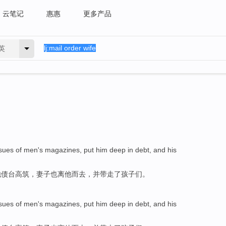
云笔记
惠惠
更多产品
英
ssues
of
men
's
magazines
,
put
him
deep in debt
, and
his
他
债台高筑
，
妻子
也离
他而去，
并带走
了
孩子们
。
ssues
of
men
's
magazines
,
put
him
deep in debt
, and
his