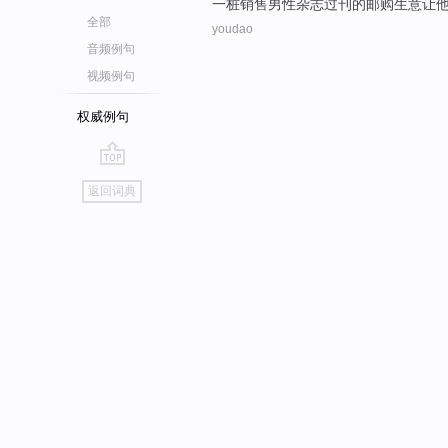
一
桩
销售
男性
杂志
过刊
的
邮购
生意
让
全部
youdao
音频例句
视频例句
权威例句
go
返回词典
top