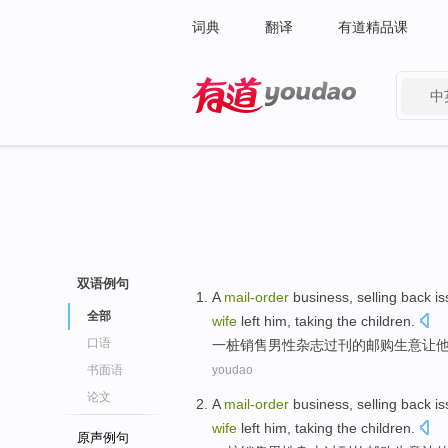
词典
翻译
有道精品课
中
有道 - 网易旗下搜索
双语例句
A
mail-
order
business
,
selling
back i
全部
wife
left
him,
taking
the
children
.
口语
一
桩
销售
男性
杂志
过刊
的
邮购
生意
让
书面语
youdao
论文
A
mail-
order
business
,
selling
back i
wife
left
him,
taking
the
children
.
原声例句