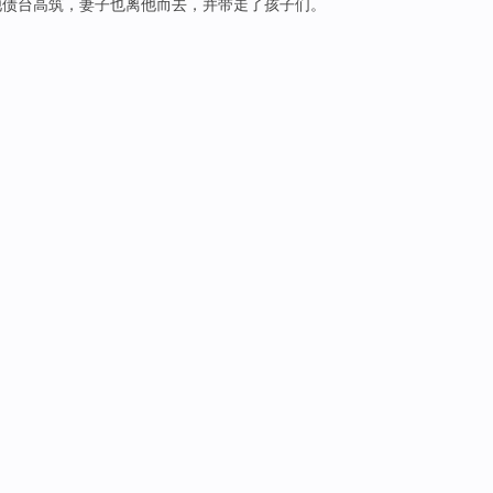
他
债台高筑
，
妻子
也离
他而去，
并带走
了
孩子们
。