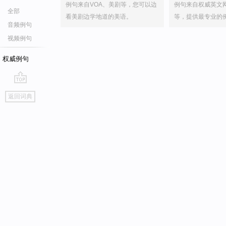
例句来自VOA、美剧等，您可以边
例句来自权威英文
全部
看美剧边学地道的美语。
等，提供最专业的
音频例句
视频例句
权威例句
go
返回词典
top