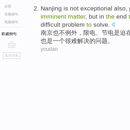
全部
Nanjing
is not
exceptional
also
,
音频例句
imminent
matter
,
but
in
the
end
视频例句
difficult
problem
to
solve
.
南京
也
不
例外
，
限
电
、
节电
是
迫
权威例句
也是
一个
很难
解决的
问题
。
youdao
go
返回词典
top