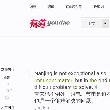
词典
翻译
有道精品课
云笔记
中英
有道 - 网易旗下搜索
双语例句
Nanjing
is not
exceptional
also
,
全部
imminent
matter
,
but
in
the
end
口语
difficult
problem
to
solve
.
书面语
南京
也
不
例外
，
限
电
、
节电
是
迫
论文
也是
一个
很难
解决的
问题
。
youdao
原声例句