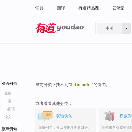
词典
翻译
有道精品课
云笔记
中英
有道 - 网易旗下搜索
双语例句
当前分类下找不到"
3-d impeller
"的例句。
全部
口语
或者看看其他分类：
书面语
双语例句
权威例
论文
海量例句，可以按难度查看口语、
例句来自权威英文
原声例句