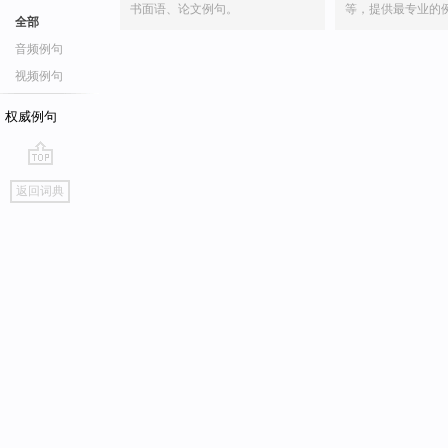
书面语、论文例句。
等，提供最专业的
全部
音频例句
视频例句
权威例句
go
返回词典
top