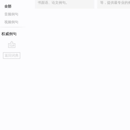
书面语、论文例句。
等，提供最专业的
全部
音频例句
视频例句
权威例句
go
返回词典
top