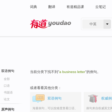
词典
翻译
有道精品课
云笔记
中英
有道 - 网易旗下搜索
双语例句
当前分类下找不到"
a business letter
"的例句。
全部
口语
或者看看其他分类：
书面语
双语例句
权威例
论文
海量例句，可以按难度查看口语、
例句来自权威英文
原声例句