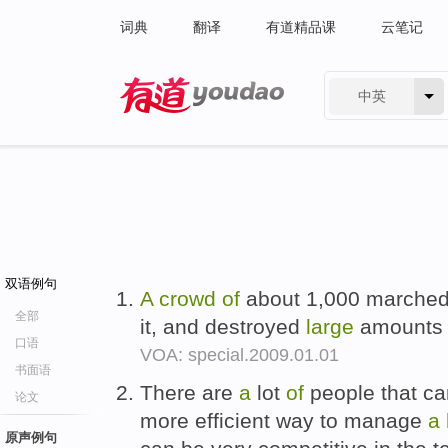
词典
翻译
有道精品课
云笔记
中英
有道 - 网易旗下搜索
双语例句
A
crowd
of
about 1,000 marche
全部
it, and destroyed
large
amount
口语
VOA: special.2009.01.01
书面语
There are
a
lot
of
people that ca
论文
more efficient way to manage
a
原声例句