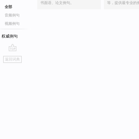
书面语、论文例句。
等，提供最专业的
全部
音频例句
视频例句
权威例句
go
返回词典
top