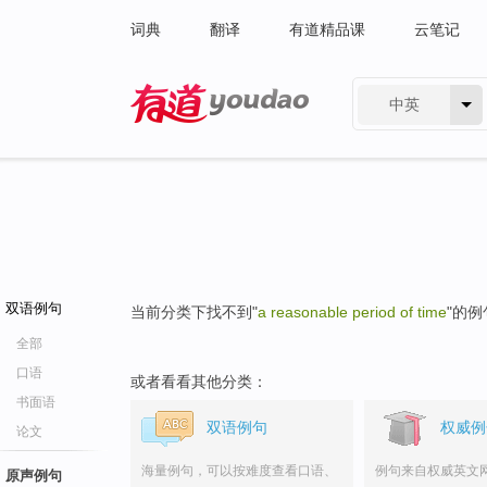
词典
翻译
有道精品课
云笔记
中英
有道 - 网易旗下搜索
双语例句
当前分类下找不到"
a reasonable period of time
"的例
全部
口语
或者看看其他分类：
书面语
双语例句
权威例
论文
海量例句，可以按难度查看口语、
例句来自权威英文
原声例句