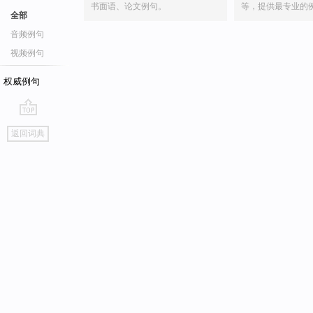
书面语、论文例句。
等，提供最专业的
全部
音频例句
视频例句
权威例句
go
返回词典
top