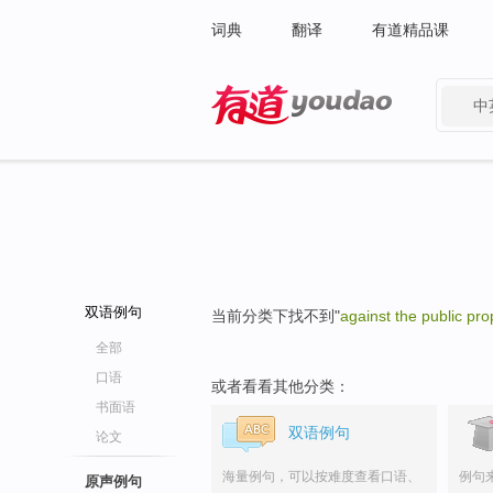
词典
翻译
有道精品课
中
有道 - 网易旗下搜索
双语例句
当前分类下找不到"
against the public pro
全部
口语
或者看看其他分类：
书面语
双语例句
论文
海量例句，可以按难度查看口语、
例句
原声例句