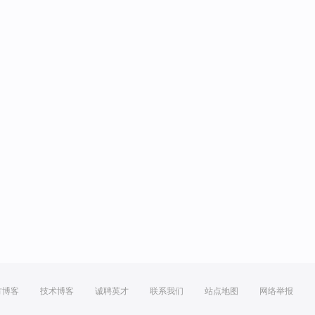
方博客
技术博客
诚聘英才
联系我们
站点地图
网络举报