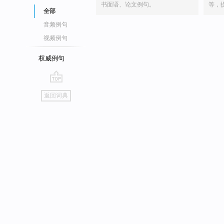
书面语、论文例句。
等，
全部
音频例句
视频例句
权威例句
go
返回词典
top