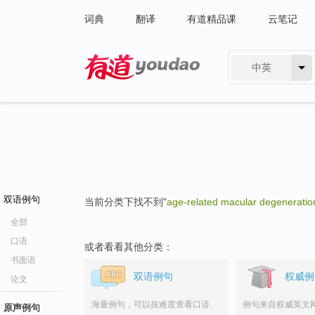
词典
翻译
有道精品课
云笔记
中英
有道 - 网易旗下搜索
双语例句
当前分类下找不到"
age-related macular degenerati
全部
口语
或者看看其他分类：
书面语
双语例句
权威例
论文
海量例句，可以按难度查看口语、
例句来自权威英文
原声例句