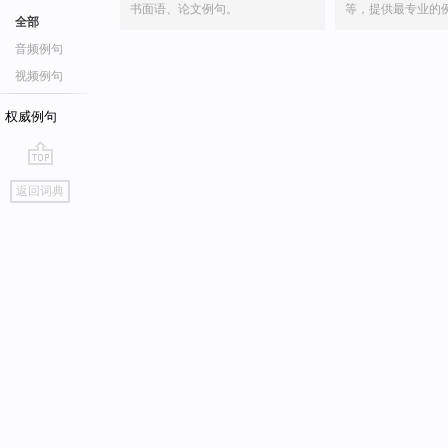
书面语、论文例句。
等，提供最专业的
全部
音频例句
视频例句
权威例句
go
返回词典
top