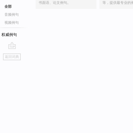
书面语、论文例句。
等，提供最专业的
全部
音频例句
视频例句
权威例句
go
返回词典
top