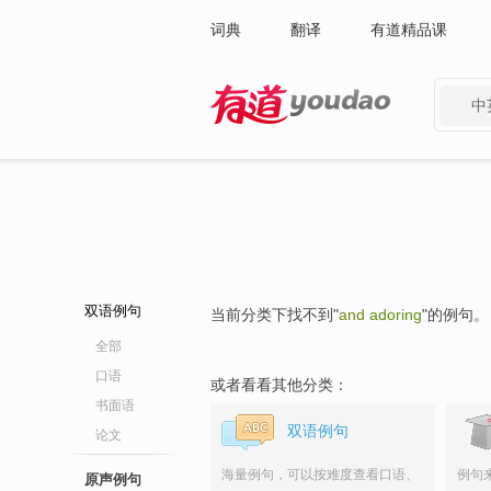
词典
翻译
有道精品课
中
有道 - 网易旗下搜索
双语例句
当前分类下找不到"
and adoring
"的例句。
全部
口语
或者看看其他分类：
书面语
双语例句
论文
海量例句，可以按难度查看口语、
例句
原声例句