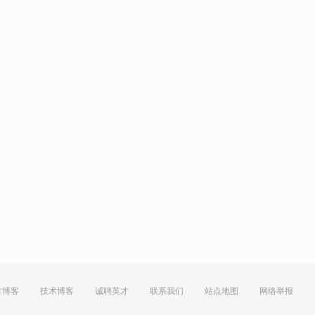
方博客
技术博客
诚聘英才
联系我们
站点地图
网络举报