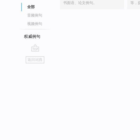
书面语、论文例句。
等，
全部
音频例句
视频例句
权威例句
go
返回词典
top