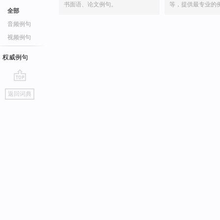
书面语、论文例句。
等，提供最专业的
全部
音频例句
视频例句
权威例句
go
返回词典
top