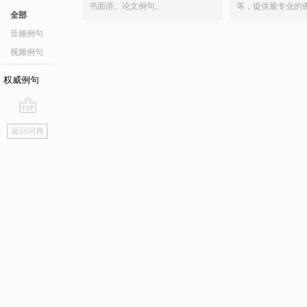
书面语、论文例句。
等，提供最专业的
全部
音频例句
视频例句
权威例句
go
返回词典
top