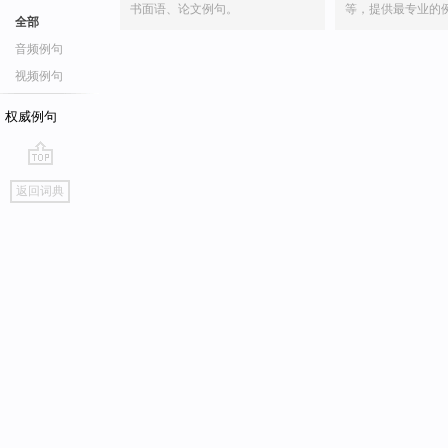
书面语、论文例句。
等，提供最专业的
全部
音频例句
视频例句
权威例句
go
返回词典
top