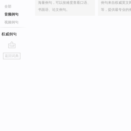
海量例句，可以按难度查看口语、
例句来自权威英文
全部
书面语、论文例句。
等，提供最专业的
音频例句
视频例句
权威例句
go
返回词典
top