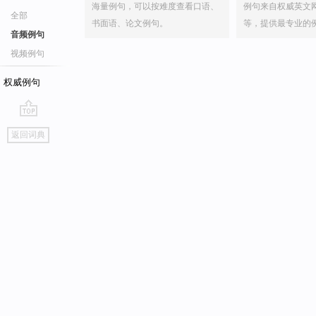
海量例句，可以按难度查看口语、
例句来自权威英文
全部
书面语、论文例句。
等，提供最专业的
音频例句
视频例句
权威例句
go
返回词典
top