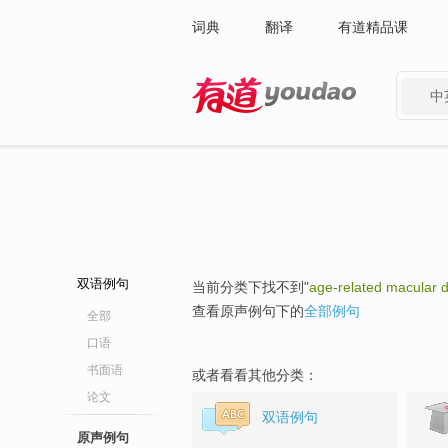
词典
翻译
有道精品课
中
有道 - 网易旗下搜索
双语例句
当前分类下找不到"
age-related macular 
查看原声例句下的
全部例句
全部
口语
书面语
或者看看其他分类：
论文
双语例句
原声例句