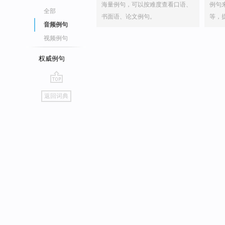
海量例句，可以按难度查看口语、
例句
全部
书面语、论文例句。
等，
音频例句
视频例句
权威例句
go
返回词典
top