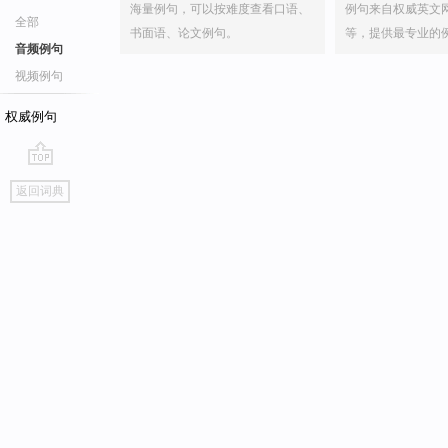
海量例句，可以按难度查看口语、
例句来自权威英文
全部
书面语、论文例句。
等，提供最专业的
音频例句
视频例句
权威例句
go
返回词典
top