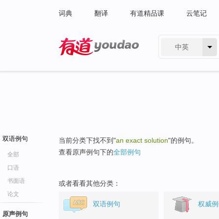
词典
翻译
有道精品课
云笔记
中英
有道 - 网易旗下搜索
双语例句
当前分类下找不到"
an exact solution
"的例句。
查看原声例句下的
全部例句
全部
口语
书面语
或者看看其他分类：
论文
双语例句
权威例
原声例句