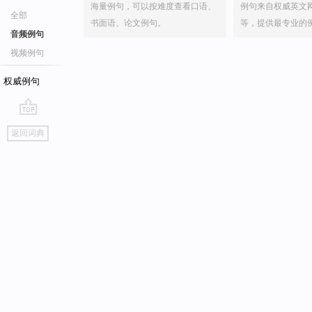
海量例句，可以按难度查看口语、
例句来自权威英文
全部
书面语、论文例句。
等，提供最专业的
音频例句
视频例句
权威例句
go
返回词典
top