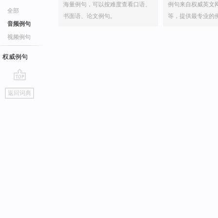
海量例句，可以按难度查看口语、
例句来自权威英文
全部
书面语、论文例句。
等，提供最专业的
音频例句
视频例句
权威例句
go
返回词典
top