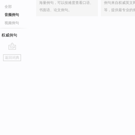
海量例句，可以按难度查看口语、
例句来自权威英文
全部
书面语、论文例句。
等，提供最专业的
音频例句
视频例句
权威例句
go
返回词典
top