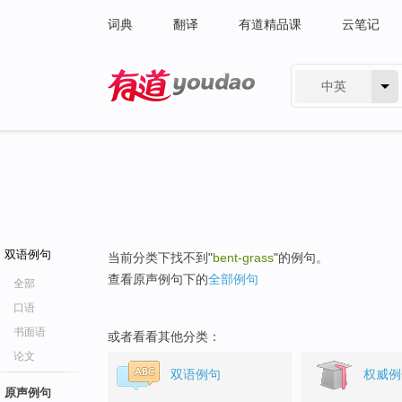
词典
翻译
有道精品课
云笔记
中英
有道 - 网易旗下搜索
双语例句
当前分类下找不到"
bent-grass
"的例句。
查看原声例句下的
全部例句
全部
口语
书面语
或者看看其他分类：
论文
双语例句
权威例
原声例句