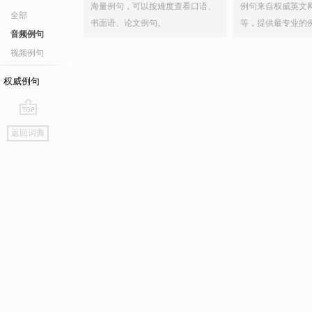
海量例句，可以按难度查看口语、
例句来自权威英文
全部
书面语、论文例句。
等，提供最专业的
音频例句
视频例句
权威例句
go
返回词典
top