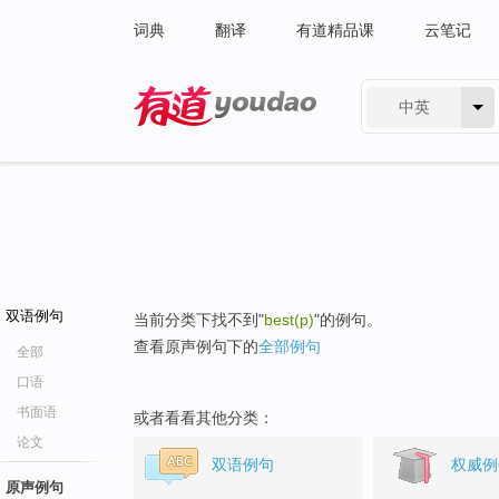
词典
翻译
有道精品课
云笔记
中英
有道 - 网易旗下搜索
双语例句
当前分类下找不到"
best(p)
"的例句。
查看原声例句下的
全部例句
全部
口语
书面语
或者看看其他分类：
论文
双语例句
权威例
原声例句