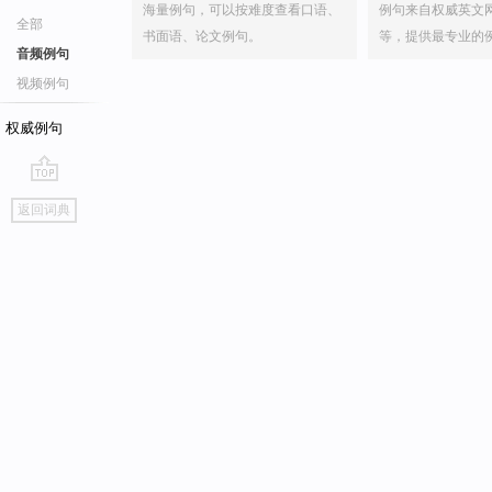
海量例句，可以按难度查看口语、
例句来自权威英文
全部
书面语、论文例句。
等，提供最专业的
音频例句
视频例句
权威例句
go
返回词典
top