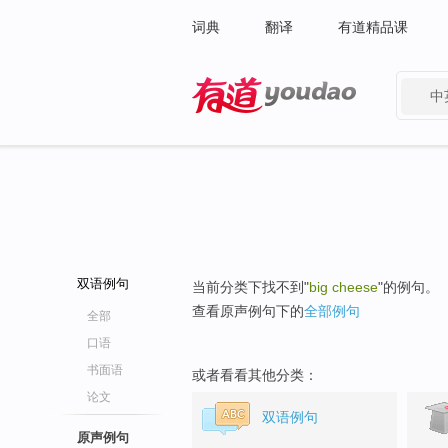
词典
翻译
有道精品课
中
有道 - 网易旗下搜索
双语例句
当前分类下找不到"
big cheese
"的例句。
查看原声例句下的
全部例句
全部
口语
书面语
或者看看其他分类：
论文
双语例句
原声例句