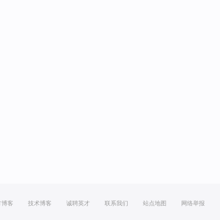
方博客
技术博客
诚聘英才
联系我们
站点地图
网络举报