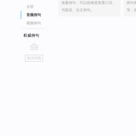
海量例句，可以按难度查看口语、
例句
全部
书面语、论文例句。
等，
音频例句
视频例句
权威例句
go
返回词典
top