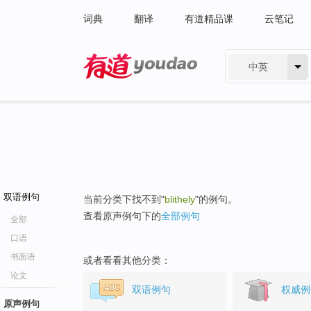
词典
翻译
有道精品课
云笔记
中英
有道 - 网易旗下搜索
双语例句
当前分类下找不到"
blithely
"的例句。
查看原声例句下的
全部例句
全部
口语
书面语
或者看看其他分类：
论文
双语例句
权威例
原声例句