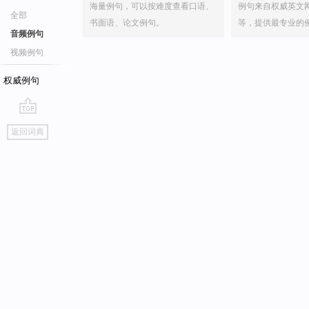
海量例句，可以按难度查看口语、
例句来自权威英文
全部
书面语、论文例句。
等，提供最专业的
音频例句
视频例句
权威例句
go
返回词典
top