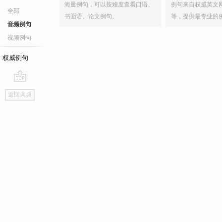
海量例句，可以按难度查看口语、
例句来自权威英文
全部
书面语、论文例句。
等，提供最专业的
音频例句
视频例句
权威例句
go
返回词典
top