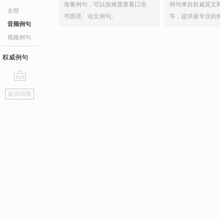
海量例句，可以按难度查看口语、
例句来自权威英文
全部
书面语、论文例句。
等，提供最专业的
音频例句
视频例句
权威例句
go
返回词典
top